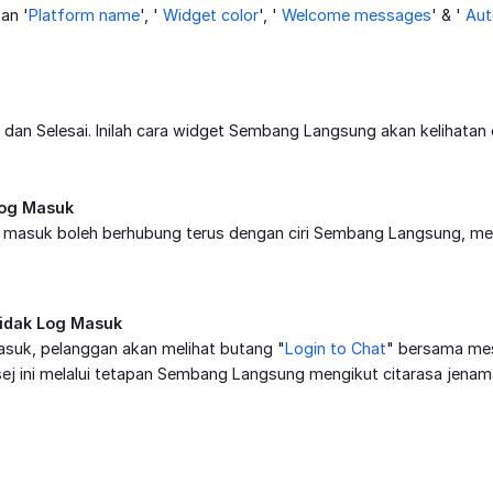
kan '
Platform name
', '
Widget color
', '
Welcome messages
' & '
Aut
 dan Selesai. Inilah cara widget Sembang Langsung akan kelihatan d
Log Masuk
 masuk boleh berhubung terus dengan ciri Sembang Langsung, me
idak Log Masuk
asuk, pelanggan akan melihat butang "
Login to Chat
" bersama mes
j ini melalui tetapan Sembang Langsung mengikut citarasa jenam