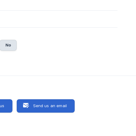
No
 us
Send us an email