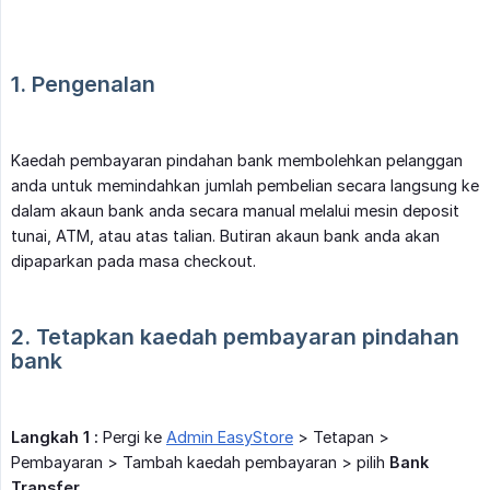
1. Pengenalan
Kaedah pembayaran pindahan bank membolehkan pelanggan
anda untuk memindahkan jumlah pembelian secara langsung ke
dalam akaun bank anda secara manual melalui mesin deposit
tunai, ATM, atau atas talian. Butiran akaun bank anda akan
dipaparkan pada masa checkout.
2. Tetapkan kaedah pembayaran pindahan 
bank
Langkah 1 :
Pergi ke
Admin EasyStore
> Tetapan >
Pembayaran > Tambah kaedah pembayaran > pilih
Bank 
Transfer
.