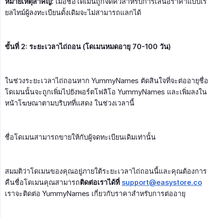
หมายเหตุสำคัญ:
เมื่อชื่อโดเมนถูกจัดคิวสำหรับการเสนอราคาแบบเรี
ยลไทม์ผู้ลงทะเบียนดั้งเดิมจะไม่สามารถแลกได้
ขั้นที่ 2: ระยะเวลาไถ่ถอน (โดเมนหมดอายุ 70-100 วัน)
ในช่วงระยะเวลาไถ่ถอนหาก YummyNames ตัดสินใจที่จะต่ออายุชื่อ
โดเมนนั้นจะถูกเพิ่มไปยังพอร์ตโฟลิโอ YummyNames และเพิ่มลงใน
หน้าโฆษณาตามบริบทที่แสดง ในช่วงเวลานี้
ชื่อโดเมนสามารถขายให้กับผู้จดทะเบียนเดิมเท่านั้น
สมมติว่าโดเมนของคุณอยู่ภายใต้ระยะเวลาไถ่ถอนนี้และคุณต้องการ
คืนชื่อโดเมนคุณสามารถ
ติดต่อเราได้ที่ 
support@easystore.co
เราจะติดต่อ YummyNames เกี่ยวกับราคาสำหรับการต่ออายุ