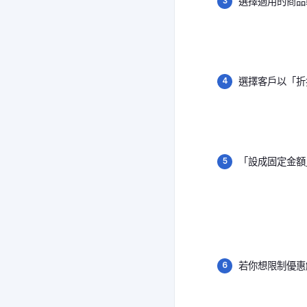
選擇適用的商品
選擇客戶以「折
「設成固定金額
若你想限制優惠