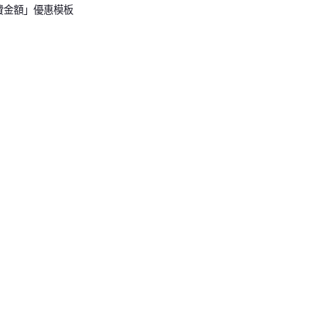
據消費金額」優惠模板