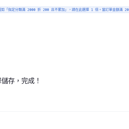
如「指定分類滿 2000 折 200 且不累加」，請在此選擇 1 倍。當訂單金額滿 2
擊儲存，完成！