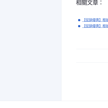
相關文章：
【促銷優惠】根
【促銷優惠】根