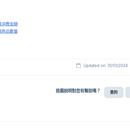
據消費金額
據商品數量
Updated on: 31/01/2024
這篇說明對您有幫助嗎？
是的