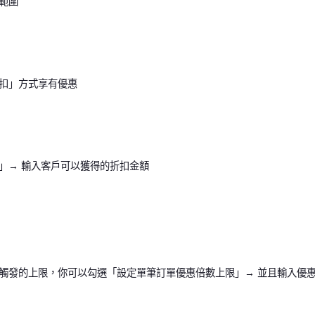
範圍
扣」方式享有優惠
」→ 輸入客戶可以獲得的折扣金額
觸發的上限，你可以勾選「設定單筆訂單優惠倍數上限」→ 並且輸入優