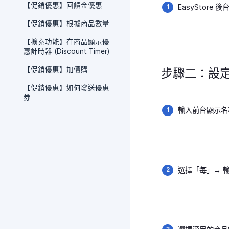
【促銷優惠】回饋金優惠
EasyStor
【促銷優惠】根據商品數量
【擴充功能】在商品顯示優
惠計時器 (Discount Timer)
【促銷優惠】加價購
步驟二：設
【促銷優惠】如何發送優惠
券
輸入前台顯示名
選擇「每」→ 