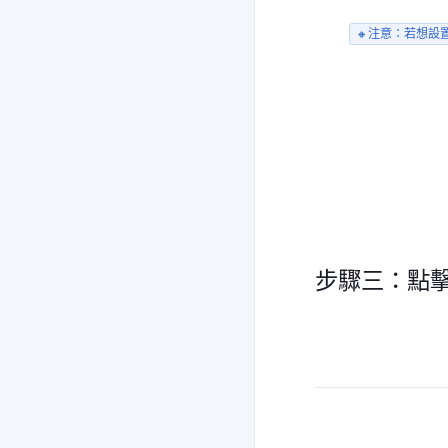
🔸注意：若想設置
步驟三：點