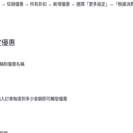
e 後台 → 促銷優惠 → 所有折扣 → 新增優惠 → 選擇「更多設定」→「根
定優惠
稱和優惠名稱
輸入訂單每達到多少金額即可觸發優惠