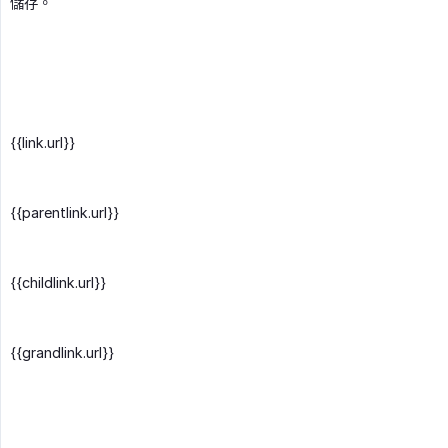
儲存。
{{link.url}}
{{parentlink.url}}
{{childlink.url}}
{{grandlink.url}}