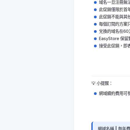
域名一旦注冊無
此促銷僅限於首
此促銷不能與其
每個訂閱的方案
兌換的域名在6
EasyStor
接受此促銷，即
💡 小提醒：
網域續約費用可
網域名稱 | 每年費