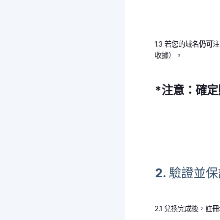
1.3 若您的域名
仍可
注
收據）。
*
注意：確定
2. 驗證並
2.1 兌換完成後，