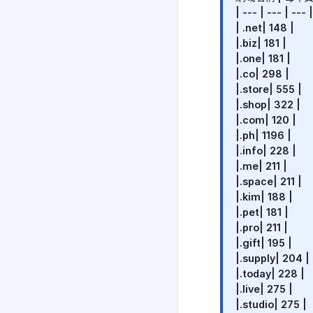
| --- | --- | --- |
| .net| 148 |
|.biz| 181 |
|.one| 181 |
|.co| 298 |
|.store| 555 |
|.shop| 322 |
|.com| 120 |
|.ph| 1196 |
|.info| 228 |
|.me| 211 |
|.space| 211 |
|.kim| 188 |
|.pet| 181 |
|.pro| 211 |
|.gift| 195 |
|.supply| 204 |
|.today| 228 |
|.live| 275 |
|.studio| 275 |