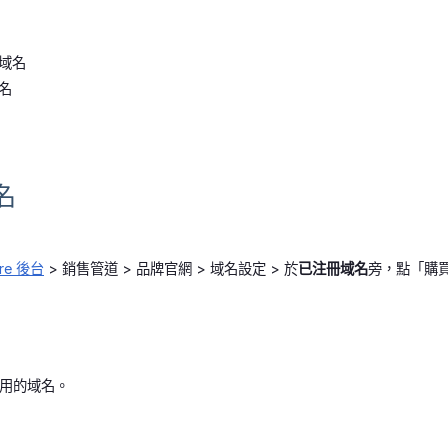
域名
名
名
ore 後台
> 銷售管道 > 品牌官網 > 域名設定 > 於
已注冊域名
旁，點「購
使用的域名。