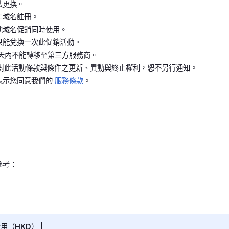
法更換。
年域名註冊。
他域名促銷同時使用。
只能兌換一次此促銷活動。
0天內不能轉移至第三方服務商。
e 保留對此活動條款與條件之更新、異動與終止權利，恕不另行通知。
表示您同意我們的
服務條款
。
參考：
用（HKD） |