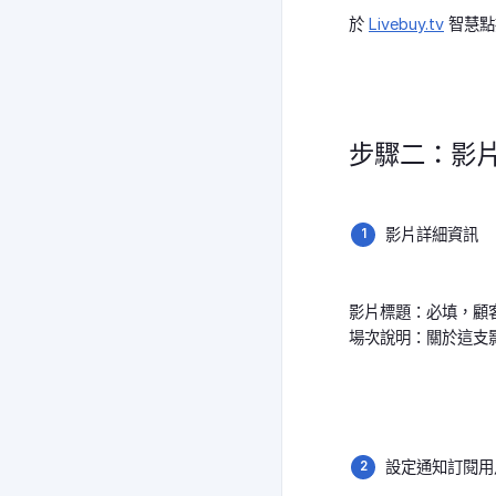
於
Livebuy.tv
智慧點
步驟二：影
影片詳細資訊
影片標題：必填，顧
場次說明：關於這支
設定通知訂閱用