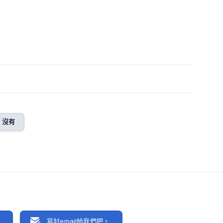
沒有
聊
寫封email給我們吧。