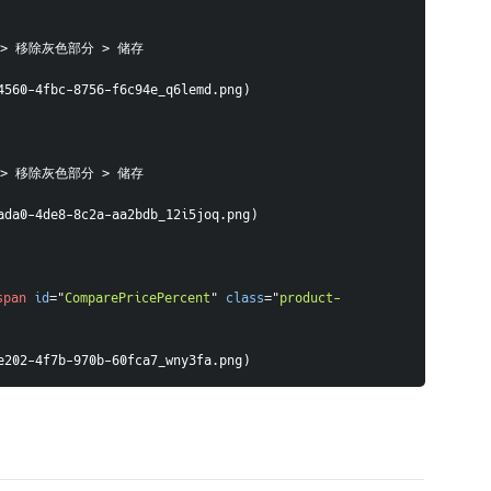
文档 > 移除灰色部分 > 储存
4560-4fbc-8756-f6c94e_q6lemd.png)
文档 > 移除灰色部分 > 储存
ada0-4de8-8c2a-aa2bdb_12i5joq.png)
span
id
=
"
ComparePricePercent
"
class
=
"
product-
e202-4f7b-970b-60fca7_wny3fa.png)