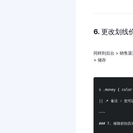
6. 更改划
同样到后台 > 销售渠道
> 储存
s .money { color
|| 📌 备注 : 您可以
---
### 7. 移除折扣百