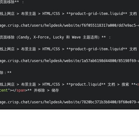
类页面移除** ：
上网店 > 布景主题 > HTML/CSS > **product-grid-item.liquid** 
age.crisp.chat/users/helpdesk/website/f6f055118317a000/dd7e9ac5-
面移除（Candy, X-Force, Lucky 和 Wave 主题适用）** ：
上网店 > 布景主题 > HTML/CSS > **product-grid-item.liquid** 
age.crisp.chat/users/helpdesk/website/1a57ab6198d44800/85198f69-
除：**
上网店 > 布景主题 > HTML/CSS > **product.liquid** 文档 > 搜索 **
<
cent
"
>
</
span
>
** 并移除 > 储存
age.crisp.chat/users/helpdesk/website/7820bc371b3b8400/8f60e079-