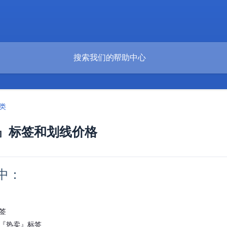
类
』标签和划线价格
中：
签
”『热卖』标签