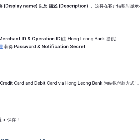
(Display name)
以及
描述 (Description)
， 这将在客户结账时显示
Merchant ID & Operation ID
(由 Hong Leong Bank 提供)
理
获得
Password & Notification Secret
edit Card and Debit Card via Hong Leong Bank 为结帐付款方式' 
 > 保存！