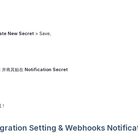
ate New Secret
> Save。
t
并将其贴在
Notification Secret
成！
egration Setting & Webhooks Notifica