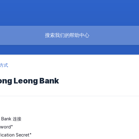
方式
g Leong Bank
：
g Bank 连接
word"
cation Secret"