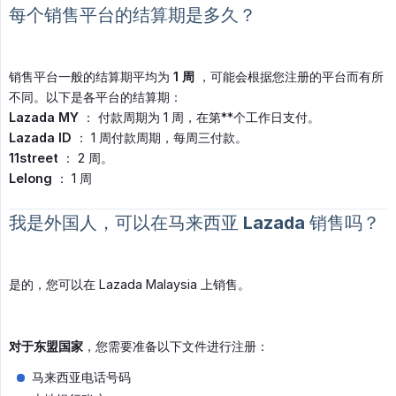
每个销售平台的结算期是多久？
销售平台一般的结算期平均为
1 周
，可能会根据您注册的平台而有所
不同。以下是各平台的结算期：
Lazada MY
： 付款周期为 1 周，在第**个工作日支付。
Lazada ID
： 1 周付款周期，每周三付款。
11street
： 2 周。
Lelong
： 1 周
我是外国人，可以在马来西亚 Lazada 销售吗？
是的，您可以在 Lazada Malaysia 上销售。
对于东盟国家
，您需要准备以下文件进行注册：
马来西亚电话号码