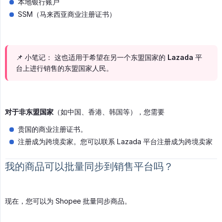
本地银行账户
SSM（马来西亚商业注册证书）
📌 小笔记： 这也适用于希望在另一个东盟国家的 Lazada 平
台上进行销售的东盟国家人民。
对于非东盟国家
（如中国、香港、韩国等），您需要
贵国的商业注册证书。
注册成为跨境卖家。您可以联系 Lazada 平台注册成为跨境卖家
我的商品可以批量同步到销售平台吗？
现在，您可以为 Shopee 批量同步商品。