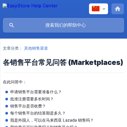
文章分类：
其他销售渠道
各销售平台常见问答 (Marketplaces)
在此问答中：
申请销售平台需要准备什么？
批准注册需要多长时间？
销售平台是否收费？
每个销售平台的结算期是多久？
我是外国人，可以在马来西亚 Lazada 销售吗？