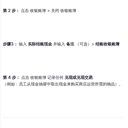
第 2 步：
点击 收银账簿 > 关闭 收银账簿
步骤3：
输入
实际结账现金
并输入
备注
（可选）>
结账收银账簿
第 4 步：
点击 收银账簿 记录任何
兑现或兑现交易
（例如：员工从现金抽屉中取出现金来购买商店运营所需的物品）。