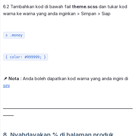
6.2 Tambahkan kod di bawah fail
theme.scss
dan tukar kod
warna ke warna yang anda inginkan > Simpan > Siap
s .money
{ color: #999999; }
📌 Nota :
Anda boleh dapatkan kod warna yang anda ingini di
sini
_____________________________________________________________
_____
8. Nyahdayakan % di halaman produk