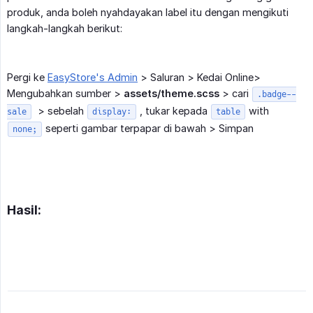
produk, anda boleh nyahdayakan label itu dengan mengikuti
langkah-langkah berikut:
Pergi ke
EasyStore's Admin
> Saluran > Kedai Online>
Mengubahkan sumber >
assets/theme.scss
> cari
.badge--
> sebelah
, tukar kepada
with
sale
display:
table
seperti gambar terpapar di bawah > Simpan
none;
Hasil: