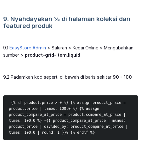
9. Nyahdayakan % di halaman koleksi dan 
featured produk
9.1
EasyStore Admin
> Saluran > Kedai Online > Mengubahkan
sumber >
product-grid-item.liquid
9.2 Padamkan kod seperti di bawah di baris sekitar
90 - 100
 {% if product.price > 0 %} {% assign product_price = 
product.price | times: 100.0 %} {% assign 
product_compare_at_price = product.compare_at_price | 
times: 100.0 %} -{{ product_compare_at_price | minus: 
product_price | divided_by: product_compare_at_price | 
times: 100.0 | round: 1 }}% {% endif %}