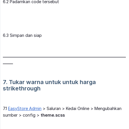
6.2 Padamkan code tersebut
6.3 Simpan dan siap
_____________________________________________________________
_____
7. Tukar warna untuk untuk harga 
strikethrough
7.1
EasyStore Admin
> Saluran > Kedai Online > Mengubahkan
sumber > config >
theme.scss