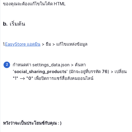
ของคุณจะต้องแก้ไขในโค้ด HTML
b. เริ่มต้น
1.
EasyStore แอดมิน
> ธีม > แก้ไขแหล่งข้อมูล
กำหนดค่า settings_data.json > ค้นหา
'
social_sharing_products
' (มักจะอยู่ที่บรรทัด
76
) > เปลี่ยน
"1" --> "
0
" เพื่อปิดการแชร์สื่อสังคมออนไลน์
หวังว่าจะเป็นประโยนช์กับคุณ : )