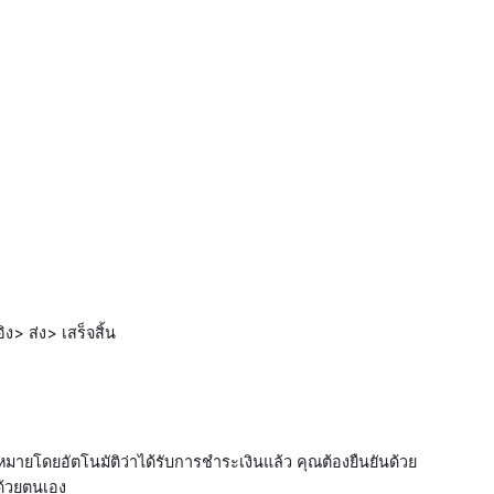
ง> ส่ง> เสร็จสิ้น
หมายโดยอัตโนมัติว่าได้รับการชำระเงินแล้ว คุณต้องยืนยันด้วย
อด้วยตนเอง