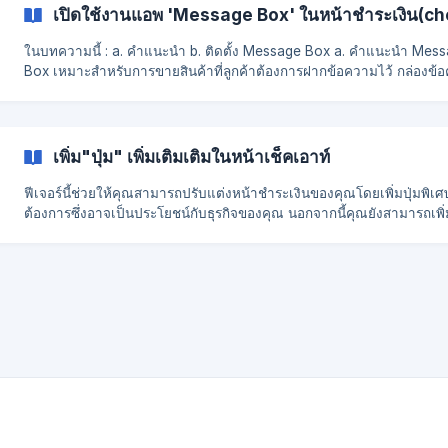
เปิดใช้งานแอพ 'Message Box' ในหน้าชำระเงิน(c
ในบทความนี้ : a. คำแนะนำ b. ติดตั้ง Message Box a. คำแนะนำ Message
Box เหมาะสำหรับการขายสินค้าที่ลูกค้าต้องการฝากข้อความไว้ กล่องข้
เพิ่มเติมจะปรากฏในหน้าเช็คเอาต์เพื่อให้คุณรวบรวมข้อมูลจากลูกค้า ตัวอ
เช่น: ข้อความที่ระบุมันสะดวกสำหรับผู้ค้าที่ขายสินค้าที่สามารถปรับแต่ง
ได้ b. ติดตั้ง Message Box EasyStoreแอดมิน > แอพพลิเคชั่น > ค้นหา
Message box ![]
เพิ่ม"ปุ่ม" เพิ่มเติมเติมในหน้าเช็คเอาท์
(https://storage.crisp.chat/users/helpdesk/website/ddfce
ฟีเจอร์นี้ช่วยให้คุณสามารถปรับแต่งหน้าชำระเงินของคุณโดยเพิ่มปุ่มพิเ
ต้องการซึ่งอาจเป็นประโยชน์กับธุรกิจของคุณ นอกจากนี้คุณยังสามารถเพิ่มปุ่ม
กระตุ้นการตัดสินใจ เช่น ภาพหน้าจอด้านบนเพื่อกระตุ้นให้ผู้คนเป็นสมาชิ
ค้าของคุณหรืออาจจะซื้อสินค้าเพิ่ม ประโยชน์ที่ได้รับ: ปุ่มกระตุ้นการตัดสินใจเพื่อ
กระตุ้นให้ผู้ใช้ของคุณสมัครสมาชิก ทำหน้าที่เป็นตัวเตือนที่เป็นมิตรเมื่อ
เพิ่มยอดขาย 1.EasyStore หน้าดูแลระบบ > ธีม > แก้ไขแหล่งข้อ