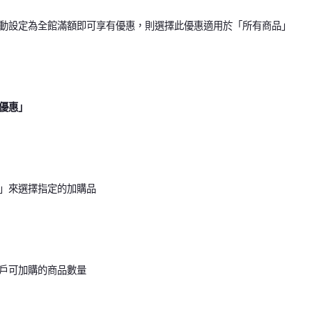
動設定為全館滿額即可享有優惠，則選擇此優惠適用於「所有商品」
優惠」
」來選擇指定的加購品
戶可加購的商品數量