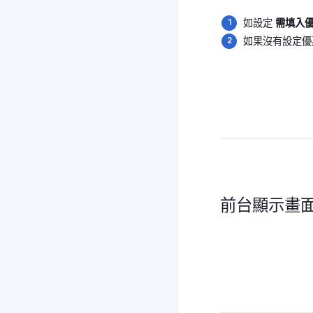
如設定
需填入
如果沒有設定優
前台顯示畫