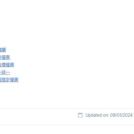
價購
件優惠
合價優惠
一送一
組限定優惠
Updated on: 09/01/2024