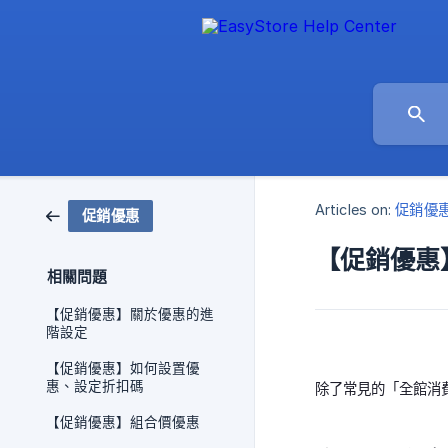
Articles on:
促銷優
促銷優惠
【促銷優惠
相關問題
【促銷優惠】關於優惠的進
階設定
【促銷優惠】如何設置優
惠、設定折扣碼
除了常見的「全館消
【促銷優惠】組合價優惠