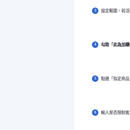
設定範圍，若活
勾取「此為加購
點選「指定商品
輸入是否限制客