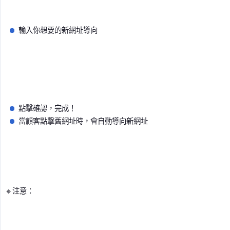
輸入你想要的新網址導向
點擊確認，完成！
當顧客點擊舊網址時，會自動導向新網址
🔸注意：