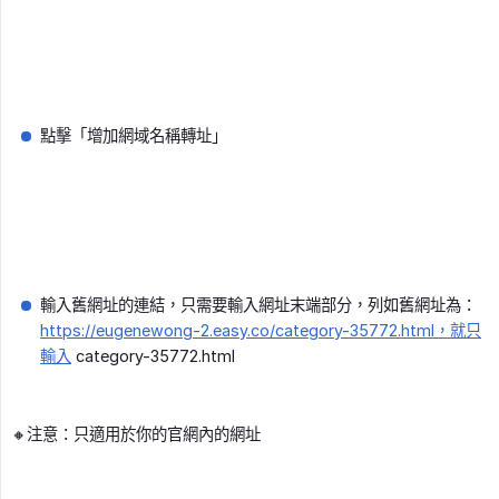
點擊「增加網域名稱轉址」
輸入舊網址的連結，只需要輸入網址末端部分，列如舊網址為：
https://eugenewong-2.easy.co/category-35772.html，就只
輸入
category-35772.html
🔸注意：只適用於你的官網內的網址