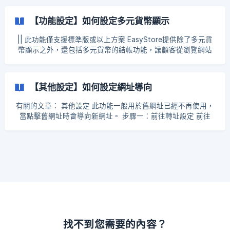
設定隱形商品 步驟二：新增隱形分頁 前往銷售管道 → 品牌官
網 → 官網分頁 → 新增分頁 編輯分頁的名稱、內容等等 於分頁
【功能設定】如何設定多元貨幣顯示
編輯頁面的右側選擇「相關商品」，選擇隱形商品 ![]
(https://storage.crisp.chat/users/helpdesk/website/ba7be6
|| 此功能僅支援標準版或以上方案 EasyStore提供除了多元貨
c55fce5000/35fda8fe-876f-4aa3-914b-5
幣顯示之外，還包括多元貨幣的結帳功能，讓顧客從瀏覽網站
到結帳程序都能以當地貨幣作為交易貨幣。 登入 EasyStore 後
台 → 設定 → 貨幣設定 點擊「新增貨幣」 選擇您欲新增的貨幣
單位 設定「匯率」和「貨幣顯示設定」 商品的價格會因為所選
【其他設定】如何設定網址導向
擇的匯率而有所變動，例如： 預設貨幣是新台幣，某商品是新
台幣 50 元，而
有關的文章： 其他設定 此功能一般用於舊網址已經不再使用，
當點擊舊網址時會導向新網址。 步驟一：前往轉址設定 前往
EasyStore 後台 → 銷售管道 → 品牌官網 → 導航列設定 → 轉
址設定 步驟二：設定轉址 點擊「增加網域名稱轉址」 ![]
(https://storage.crisp.chat/users/helpdesk
找不到您需要的內容？