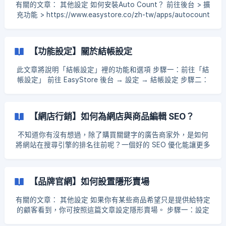
content= 後方加入你要的關鍵詞即可，例如： ![]
有關的文章： 其他設定 如何安裝Auto Count？ 前往後台 > 擴
(https://storage.crisp.chat/users/helpdesk/website/96f3d11
充功能 > https://www.easystore.co/zh-tw/apps/autocount
8
> 立即安裝擴充。 1. 關於Auto Count AutoCount 會將新創建
的產品/規格自動創建連接的 StockItem 連接的產品/規格，更
改後將自動同步（商品條碼、重量、重量單位、價格、成本價
【功能設定】關於結帳設定
格、庫存數量）到 AutoCount 的連接StockItem 商
此文章將說明「結帳設定」裡的功能和選項 步驟一：前往「結
帳設定」 前往 EasyStore 後台 → 設定 → 結帳設定 步驟二：
設置「結帳設定」 選擇客戶是否需要先登入才可以進行結帳 是
否開啟站內付功能，此功能需配合特定金流使用 ![]
(https://storage.crisp.chat/users/helpdesk/website/b34797
【網店行銷】如何為網店與商品編輯 SEO？
d9594d3000/
不知道你有沒有想過，除了購買關鍵字的廣告商家外，是如何
將網站在搜尋引擎的排名往前呢？一個好的 SEO 優化能讓更多
的客戶更容易搜尋到你的網店，相較於關鍵字廣告，客戶更加
信任自然搜尋。 步驟一：編輯首頁頁面的網頁敘述 前往官網分
頁 → 首頁（旁邊會有灰色格子）→ 編輯分頁裡的描述內容和搜
【品牌官網】如何設置隱形賣場
尋引擎優化裡【網頁敘述 】 ![]
(https://storage.crisp.chat/users/helpdesk/website/b34797
有關的文章： 其他設定 如果你有某些商品希望只是提供給特定
d9594d3000/image_1we1pun.p
的顧客看到，你可按照這篇文章設定隱形賣場。 步驟一：設定
隱形商品 你可按照這篇文章設定隱形商品： 【官網設計】如何