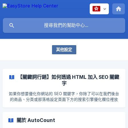
其他設定
【關鍵詞行銷】如何透過 HTML 加入 SEO 關鍵
字
如果你想要優化你網站的 SEO 關鍵字，你除了可以在我們後台
的商品、分頁或部落格設定頁面下方的搜索引擎優化欄位裡放
入關鍵詞之外，你也可以通過 HTML 編輯器的方式設定 SEO 關
鍵字，以下為大家介紹兩種方法。 方法 1： 前往佈景主題 → 編
輯原始碼 → theme.liquid → 於 與 之間加入以下代碼 <meta
關於 AutoCount
name="keywords" content="關鍵詞, 關鍵詞,"> 只需要在