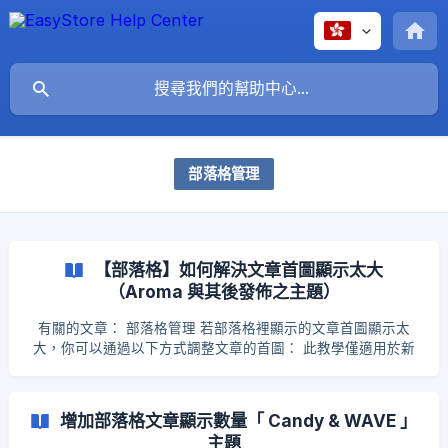
部落格管理
【部落格】如何解決文章首圖顯示太大
（Aroma 與其後發佈之主題）
有關的文章： 部落格管理 若部落格裡顯示的文章首圖顯示太
大，你可以通過以下方式調整文章的首圖： 此教學僅適用於新
版主題（Aroma 與其後發佈之主題） 步驟一：編輯原始碼 前往
編輯原始碼 → 找到 template 文件 → blog liquid 文件 → 移除
media--landscape → 並新增 style="position:unset;" 於
增加部落格文章顯示數量「 Candy & WAVE 」
"class="motion-reduce" 後方 步驟二：點擊儲存，完成！
主題