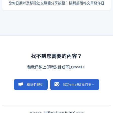
發佈日期以及移除社交媒體分享按鈕 1. 隱藏部落格文章發佈日
期 在前台隱藏部落客文章發布日期, 您需要編輯以下 3 個檔案 :
article.liquid blog.liquid blog-sidebar.liquid 步驟 1: 前往
EasyStore 後台 > 銷售管道 > 佈景主題 > 編輯原始碼 >
templates > article.liquid 步驟 2 : 下滑至大約第33行，刪除以
下所紅框起來的整段代碼。
找不到您需要的內容？
和我們線上即時對話或寄送email。
和我們聊聊
寫封email給我們吧。