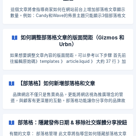
這個文章將會指導商家如何在網站前台上增加部落格文章顯示
數量。例如：Candy和Wave的佈景主題只能顯示3個部落格文
章，現在可以讓您增加到5個或以上！ ** 僅適用于「 Candy &
WAVE 」主題 增加部落格文章顯示數量，您需要從後台》銷售
管道》品牌官網》編輯原始碼裡編輯3種文件。分別是：
如何調整部落格文章的版面間距（Gizmos 和
settings_data.json settings_schema.json featured-
Urbn）
blog.liquid ⚠️商家需注意事項： featured-blog.liquid部落格文
章圖片推薦尺寸是1200 x 630px 所有已編輯的原始碼在更換佈
如果想要調整文章內容的版面間距，可以參考以下步驟 首先前
景主題後，都需要重新編輯 我們有新增選
往編輯原始碼》templates 》 article.liquid 》 大約 37 行 》加
上 style="padding: 0 6rem;" 代碼 *如果想要更多空白的間距，
只需把 6rem 往上調，如 7rem , 8rem , 9rem 之前 之後
【部落格】如何新增部落格和文章
品牌網店不僅只是售賣商品，更能將網店視為推廣理念的管
道，與顧客有更深層的互動。部落格功能讓你分享你的品牌故
事、經營日常或是生活中的大小事，讓顧客與你更貼近。 步驟
一：管理部落格 點擊「管理部落格」 點擊「新增部落格」 ![]
(https://storage.crisp.chat/users/helpdesk/website/8839a8
部落格：隱藏發佈日期 & 移除社交媒體分享按鈕
5232a8b800/39b7a813-03a4-411a-837e-2bf8
有關的文章： 部落格管理 此文章將指導您如何隱藏部落格文章