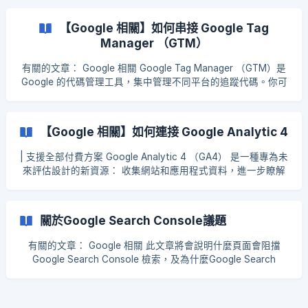
步驟一：您需要到後台=》擴充功能=》下載 Google Adwords
Tracking的APP 您在APP裡會看到以下需要輸入原始碼的欄位 !
【Google 相關】如何串接 Google Tag
[]
Manager （GTM）
(https://storage.crisp.chat/users/helpdesk/website/ff9782d
cf1943800/1a90df7d-9673-4b
有關的文章： Google 相關 Google Tag Manager （GTM）是
Google 的代碼管理工具，集中管理不同平台的追蹤代碼。你可
以把 GTM 代碼串接到 EasyStore，你可以運用 Google 代碼管
理工具，設定及部署 Google 產品和第三方的代碼。 步驟一：
建立 GTM 代碼 你需要先在 GTM 平台裡設定好你要集中追蹤的
【Google 相關】如何連接 Google Analytic 4
代碼 你可參考 Google 官網教學 進行設置 步驟二：在
EasyStore 安裝 Google Tag Manager 擴充 EasyStore 後台
| 支援全部付費方案 Google Analytic 4 （GA4） 是一種專為未
→ 安裝擴充 → 更多擴充 → 搜尋 Google Tag Manage → 安裝
來評估設計的新資源： 收集網站和應用程式資料，進一步瞭解
![]
消費者歷程 使用以事件(而非工作階段) 為基礎的資料 包括隱私
(https://storage.crisp.chat/users/helpdesk/website/71371d4
權控制項 (例如無Cookie 的評估功能，以及行為與轉換模擬) 步
a85dea000/1f6b881e-59b6-4857-8429-90d6a2_5rf0i
驟一：建立 GA 4 你需要先在 Google 帳號裡建立 GA4，或者
關於Google Search Console議題
你已是通用版（舊 GA）然後需要轉換成 GA4，你可以參考
Google 的教學文章 步驟二：EasyStore 官網與 GA4 串接 先
有關的文章： Google 相關 此文章將會說明什麼頁面會阻擋
到 EasyStore 後台 → 安裝擴充 → 更多擴充 → 搜尋 Google
Google Search Console 檢索，及為什麼Google Search
Analytic 4 → 安裝 ![]
Console會被阻擋? 我們近日發現部分用戶收到來自 Google
(https://storage.crisp.chat/users/helpdesk/website/b34797
Search Console 的信，信如下圖所示： 一、什麼頁面會阻擋
d9594d3000/ima
Google Search Console 檢索？ 而我們 EasyStore 網站使用