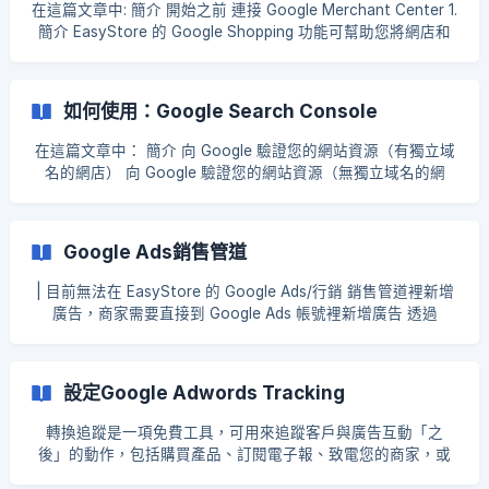
內容建立索引，所以在內容上線的一開始是無法在 Google 搜
在這篇文章中: 簡介 開始之前 連接 Google Merchant Center 1.
尋結果找到網頁的。 步驟一：確認網頁是否在搜尋結果裡
簡介 EasyStore 的 Google Shopping 功能可幫助您將網店和
Google 會自動尋找可加入索引的網站；通常您不須採取任何行
商品數據上傳到 Google Merchant Center 以使用於 Google
動，只要在網站上張貼資訊，就能夠讓網頁顯示在 Google 的
購物廣告和其他 Google 服務中。 2. 開始之前 2.1 開始之前，
搜尋結果中。不過，Google 有時還是會遺漏某些網站。 可以
您需確保您已向 Google 驗證您的網站。您可以參考 如何使
如何使用：Google Search Console
先確認你的網頁或網站是否不在 Google 的索引裡，很多商家
用：Google Search Console 中的步驟 2 或 3。 2.2 此外，您
會以為網頁從 Google 裡無法搜尋，但其實是網頁在搜尋結果
也必須確保您已開設一個 Google Merchant Center 賬戶。 3.
在這篇文章中： 簡介 向 Google 驗證您的網站資源（有獨立域
中的排名較低 確認方法為在搜尋欄裡以 site:<你的網域名稱>
連接 Google Merchant Center 3.1 然後，前往
名的網店） 向 Google 驗證您的網站資源（無獨立域名的網
或 site:<網頁網址> 的語法進行搜尋 例如：
店） 提交您的網店 Sitemap 要求 Google 重新檢索您的網址 1.
site:abctesting.com 2.1
簡介 Google Search Console 是 Google 提供的一項免費服
務，能夠協助您監控及維持網站在 Google 搜尋結果中的排
Google Ads銷售管道
名。即使未申請 Search Console，您的網站仍可能會顯示在
Google 的搜尋結果中，但申請 Search Console 有助於您瞭解
| 目前無法在 EasyStore 的 Google Ads/行銷 銷售管道裡新增
網站在 Google 搜尋中的樣貌，並且儘可能提升網站的搜尋結
廣告，商家需要直接到 Google Ads 帳號裡新增廣告 透過
果排名。更多功能請參考： Google官方中文介紹。在開始使用
Google Ads銷售管道，商家可以在EasyStore後台： 創建
Search Console 前，您首先需要新增您的網站並驗證您的網站
Google Ads 智能購物廣告活動 暫停，啟用或是移除已建立的
擁有權。 2.
廣告活動 追蹤轉化率結果 串接Google Ads流程： 前往
設定Google Adwords Tracking
EasyStore後台 > 銷售管道 > Google行銷 > 啟用此管道 > 轉
到 Google購物。 若尚未啟用 Google購物，點擊 > 啟用
轉換追蹤是一項免費工具，可用來追蹤客戶與廣告互動「之
Google購物。 ![]
後」的動作，包括購買產品、訂閱電子報、致電您的商家，或
(https://storage.crisp.chat/users/helpdesk/websit
下載您的應用程式 需注意：您需要擁有Google Ads的賬號哦