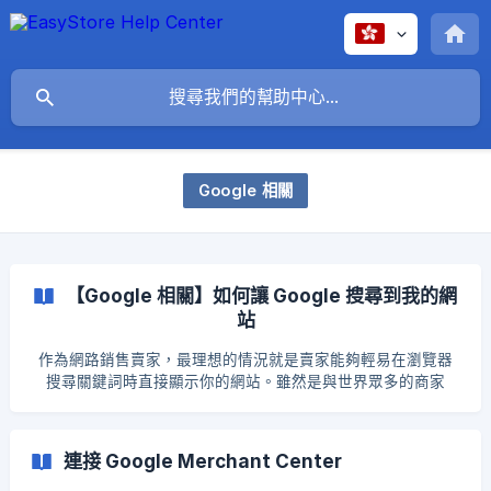
Google 相關
【Google 相關】如何讓 Google 搜尋到我的網
站
作為網路銷售賣家，最理想的情況就是賣家能夠輕易在瀏覽器
搜尋關鍵詞時直接顯示你的網站。雖然是與世界眾多的商家
（網站經營許久、高流量、付費廣告）一起競爭市場，可是我
們還是能夠做好所需要做的項目以便能夠提高搜尋排名。「新
建網站」或是「最近建立的網頁」是最常發生在 Google 搜尋
連接 Google Merchant Center
不到的，由於 Google 需要針對內容進行爬取，再為你的網頁