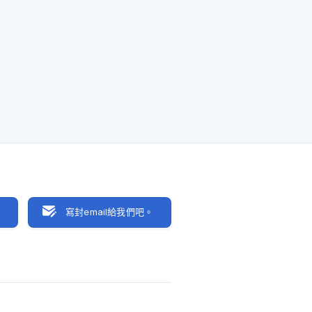
聊
寫封email給我們吧。