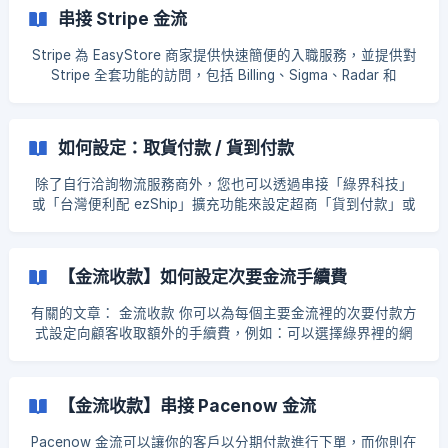
設定 → 點擊「貨幣設定」 步驟二：設定小數點 選擇想要編輯
串接 Stripe 金流
小數點呈現的貨幣 ![](https://storage.cri
Stripe 為 EasyStore 商家提供快速簡便的入職服務，並提供對
Stripe 全套功能的訪問，包括 Billing、Sigma、Radar 和
Connect。 以下步驟將教導如何串接Stripe金流 **步驟一：**
到功能設定 > 金流設定 > 新增收款方式 > 搜索Stripe。 **步驟
二：**點擊Connect然後您會被帶到啟用Stripe賬號的頁面。 !
如何設定：取貨付款 / 貨到付款
[](https://storage.crisp.chat/users/helpdesk/website/bd
除了自行洽詢物流服務商外，您也可以透過串接「綠界科技」
或「台灣便利配 ezShip」擴充功能來設定超商「貨到付款」或
「純取貨」的服務。 在這篇文章中： 取貨付款 貨到付款 結賬
流程説明 1. 取貨付款 1.1 到您的實體店取貨付款 1.1.1 前往
EasyStore 後台 > 功能設定 > 地址設定 > 編輯取貨地址。 1.1.2
【金流收款】如何設定次要金流手續費
在「取貨地址設定」旁： 點選 「取貨地址已啓用」 「收款方
式」選擇第一個選項 1.1.3 儲存。完成。[如何新
有關的文章： 金流收款 你可以為每個主要金流裡的次要付款方
式設定向顧客收取額外的手續費，例如：可以選擇綠界裡的網
路 ATM 和超商代碼付款方式需要額外收取手續費。 步驟一：
前往金流設定 前往 EasyStore 後台 → 功能設定 → 金流設定
→ 選擇想要使用的金流方式 這裡會以綠界金流作為參考例子。
【金流收款】串接 Pacenow 金流
拉倒下方「新增/刪除金流選項」處 → 點擊筆狀按鈕
Pacenow 金流可以讓你的客戶以分期付款進行下單，而你則在