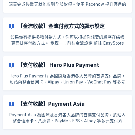
購買完成後數天就能收到全部款項。使用 Pacenow 提升客戶的
購物體驗，從而提高你的轉換率及銷售量。 步驟一：串接
Pacenow 金流 你可以電郵至 support@pacenow.co 與
Pacenow 團隊聯繫以註冊 Pacenow，他們的團隊將協助你註
【金流收款】金流付款方式的顯示設定
冊帳號 前往 EasyStore 後台 → 功能設定 → 金流設定 → 新增
收款方式 → 搜尋 Pacenow 將 Client ID 和 Client Secret 填在
如果你有提供多種付款方式，你可以根據你想要的順序在結帳
對應的
頁面排序付款方式。 步驟一：前往金流設定 前往 EasyStore
後台 → 設定 → 金流設定 步驟二：啟用「允許自動分組」 選擇
啟用「允許自動分組」 ![]
(https://storage.crisp.chat/users/helpdesk/website/885b361
【支付收款】 Hero Plus Payment
80fd05000/7359f23c-c35d-48ca-b999-40cf9c_79kx5
Hero Plus Payments 為國際及香港各大品牌的首選支付品牌，
於站內整合信用卡、Alipay、Union Pay、WeChat Pay 等多元
支付方式，讓您的消費者擁有更流暢的付款體驗，有效提升轉
換率。 更多詳情請瀏覽： Hero Plus 官網 目錄： ▶️Hero Plus
Payments 的支付方式 ▶️設定流程 ▶️官網前台畫面 為什麼選擇
【支付收款】Payment Asia
Her
Payment Asia 為國際及香港各大品牌的首選支付品牌，於站內
整合信用卡、八達通、PayMe、FPS、Alipay 等多元支付方
式，讓您的消費者擁有更流暢的付款體驗，有效提升轉換率。
更多詳情請瀏覽： Payment Asia 官網 目錄： ▶️Payment Asia