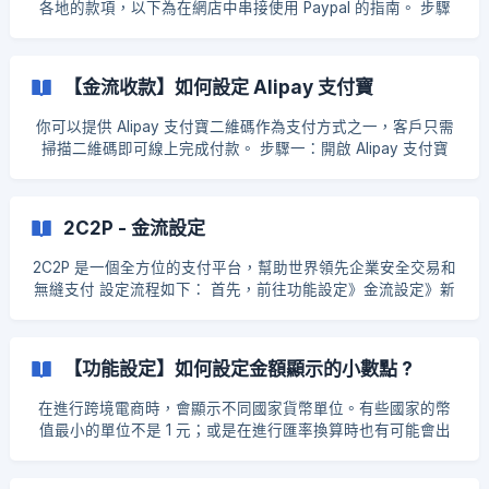
各地的款項，以下為在網店中串接使用 Paypal 的指南。 步驟
一：新增 PayPal 收款方式 登入 EasyStore 後台 → 設定 → 金
流設定 → 新增付款方式 選擇 PayPal 支付方式 ![]
(https://storage.crisp.chat/users/helpdesk/website/69771c3
【金流收款】如何設定 Alipay 支付寶
677563000/3042bc4e-56b9-4a1e-8c84-98084b_
你可以提供 Alipay 支付寶二維碼作為支付方式之一，客戶只需
掃描二維碼即可線上完成付款。 步驟一：開啟 Alipay 支付寶
前往 EasyStore 後台 → 金流設定 → 點擊「新增收款方式」 搜
尋 Alipay 步驟二：設定 Alipay 支付寶 編輯顯示名稱 ![]
(https://storage.crisp.chat/users/helpd
2C2P - 金流設定
2C2P 是一個全方位的支付平台，幫助世界領先企業安全交易和
無縫支付 設定流程如下： 首先，前往功能設定》金流設定》新
增收款方式 搜尋 2C2P 先與 2C2P 申請帳號 [點我申請 2C2P
帳號](https://www.2c2p.
【功能設定】如何設定金額顯示的小數點 ?
在進行跨境電商時，會顯示不同國家貨幣單位。有些國家的幣
值最小的單位不是 1 元；或是在進行匯率換算時也有可能會出
現非整數的情形。 商品售價在折價、稅率計算後也可能會產生
小數點。 步驟一：前往「貨幣設定」 前往 EasyStore 後台 →