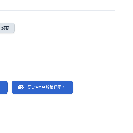
沒有
聊
寫封email給我們吧。