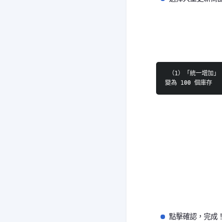
 （1）「統一增加」：統一加上「欲變更庫存數量」。例如輸入 100 就新增 100 個庫存（2）「統一數量」：統一變更為「欲變更庫存數量」。例如輸入 100 就把商品庫存
變為 100 個庫存
點擊確認，完成