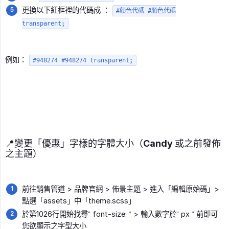
更換以下紅框裡的代碼成 ：
#顏色代碼 #顏色代碼
transparent;
例如：
#948274 #948274 transparent;
📍變更「優惠」字樣的字體大小（Candy 或之前發佈
之主題）
前往銷售管道 > 品牌官網 > 佈景主題 > 進入「編輯原始碼」>
點選「assets」中「theme.scss」
於第1026行開始找尋” font-size: “ > 輸入數字於” px “ 前即可
您欲顯示之字型大小