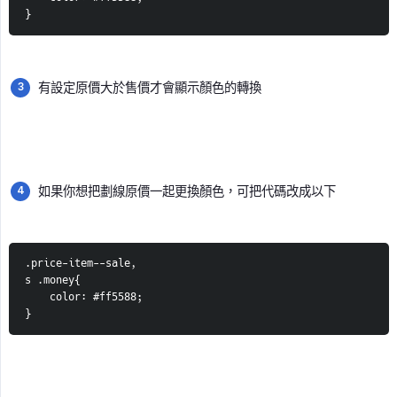
}
有設定原價大於售價才會顯示顏色的轉換
如果你想把劃線原價一起更換顏色，可把代碼改成以下
.price-item--sale,
s .money{
    color: #ff5588;
}