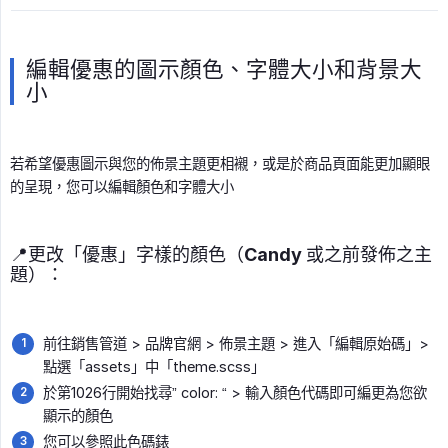
編輯優惠的圖示顏色、字體大小和背景大
小
若希望優惠圖示與您的佈景主題更相襯，或是於商品頁面能更加顯眼
的呈現，您可以編輯顏色和字體大小
📍更改「優惠」字樣的顏色（Candy 或之前發佈之主
題）：
前往銷售管道 > 品牌官網 > 佈景主題 > 進入「編輯原始碼」>
點選「assets」中「theme.scss」
於第1026行開始找尋” color: “ > 輸入顏色代碼即可編更為您欲
顯示的顏色
您可以參照此色碼錶