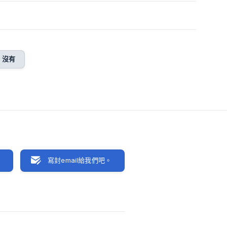
沒有
聊
寫封email給我們吧。