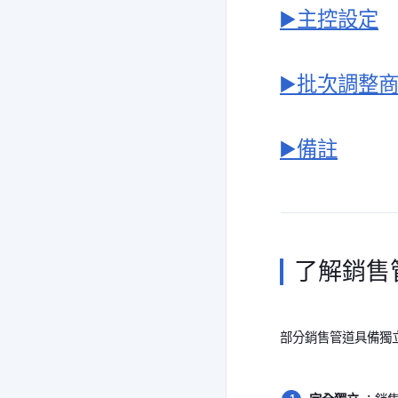
▶️主控設定
▶️批次調整
▶️備註
了解銷售
部分銷售管道具備獨