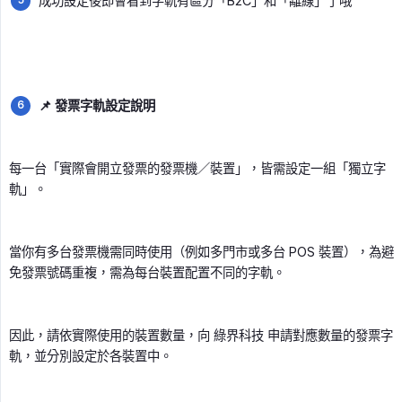
成功設定後即會看到字軌有區分「B2C」和「離線」了哦
📌 發票字軌設定說明
每一台「實際會開立發票的發票機／裝置」，皆需設定一組「獨立字
軌」。
當你有多台發票機需同時使用（例如多門市或多台 POS 裝置），為避
免發票號碼重複，需為每台裝置配置不同的字軌。
因此，請依實際使用的裝置數量，向 綠界科技 申請對應數量的發票字
軌，並分別設定於各裝置中。