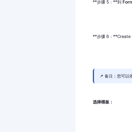
**步骤 5：**到
For
**步骤 6：**Cre
📌 备注：您可
选择模板：