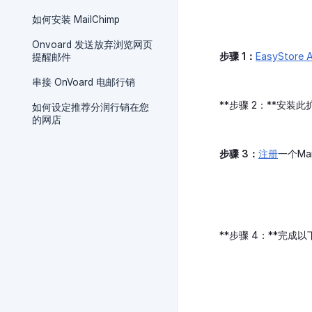
如何安装 MailChimp
Onvoard 发送放弃浏览网页
步骤 1：
EasyStore 
提醒邮件
串接 OnVoard 电邮行销
**步骤 2：**安装
如何设定推荐分润行销在您
的网店
步骤 3：
注册
一个Mai
**步骤 4：**完成