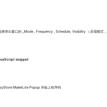
窗口的 _Mode , Frequency , Schedule, Visibility （
呈现模式，
vaScript snippet
yStore MailerLite Popup 并贴上程序码