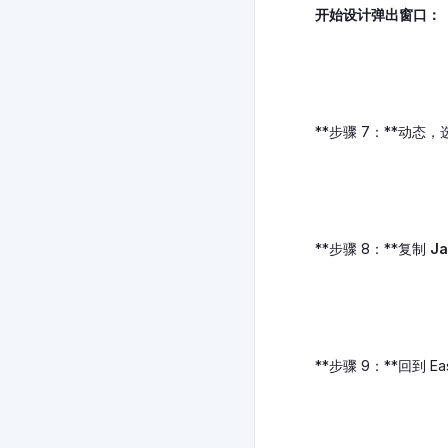
开始设计弹出窗口：
**步骤 7：**动态，选择弹出
**步骤 8：**复制
Ja
**步骤 9：**回到 Eas