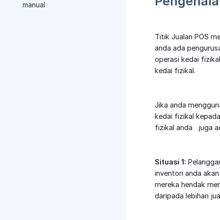
Pengenala
manual
Titik Jualan POS m
anda ada pengurusa
operasi kedai fizi
kedai fizikal.
Jika anda mengguna
kedai fizikal kepad
fizikal anda juga a
Situasi 1:
Pelanggan
inventori anda akan
mereka hendak memb
daripada lebihan jua