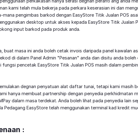
n penggunaan perkakasan hanya serasi degnan peranti ang anda me
n kami telah mula bekerja pada perkara keserasian ini dan meng
mana pengimbas barkod dengan EasyStore Titik Jualan POS asal
enggunakan desktop untuk akses kepada EasyStore Titik Jualan
okong input barkod pada produk anda.
, buat masa ini anda boleh cetak invois daripada panel kawalan as
rekod di dalam Panel Admin "Pesanan" anda dan disitu anda boleh 
pi fungsi pencetak EasyStore Titik Jualan POS masih dalam pembin
emulakan degnan penyatuan alat daftar tunai, tetapi kami masih 
 kami hanya membuat partnership dengan penyedia perkhidmatan m
MPay dalam masa terdekat. Anda boleh lihat pada penyedia lain s
a Pedagang EasyStore telah menggunakan terminal kad kredit muda
kenaan :