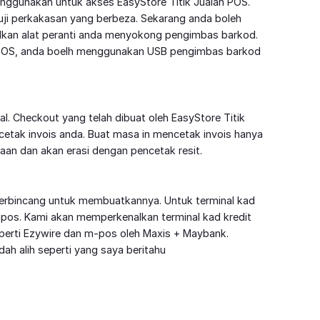
nggunakan untuk akses EasyStore Titik Jualan POS.
uji perkakasan yang berbeza. Sekarang anda boleh
kan alat peranti anda menyokong pengimbas barkod.
 POS, anda boelh menggunakan USB pengimbas barkod
al. Checkout yang telah dibuat oleh EasyStore Titik
cetak invois anda. Buat masa in mencetak invois hanya
aan dan akan erasi dengan pencetak resit.
berbincang untuk membuatkannya. Untuk terminal kad
pos. Kami akan memperkenalkan terminal kad kredit
eperti Ezywire dan m-pos oleh Maxis + Maybank.
h alih seperti yang saya beritahu