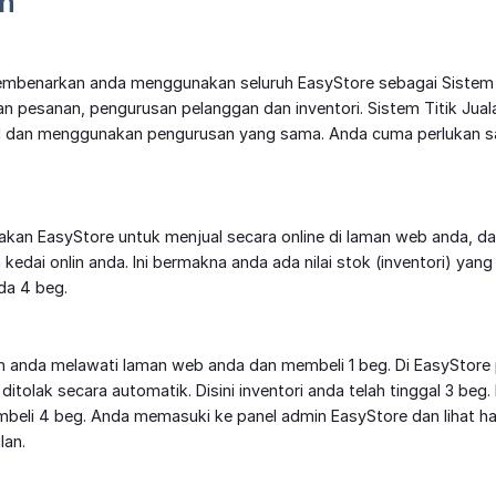
n
embenarkan anda menggunakan seluruh EasyStore sebagai Sistem T
n pesanan, pengurusan pelanggan dan inventori. Sistem Titik Ju
kal dan menggunakan pengurusan yang sama. Anda cuma perlukan sa
kan EasyStore untuk menjual secara online di laman web anda, d
a kedai onlin anda. Ini bermakna anda ada nilai stok (inventori) ya
da 4 beg.
 anda melawati laman web anda dan membeli 1 beg. Di EasyStore 
 ditolak secara automatik. Disini inventori anda telah tinggal 3 be
eli 4 beg. Anda memasuki ke panel admin EasyStore dan lihat han
lan.