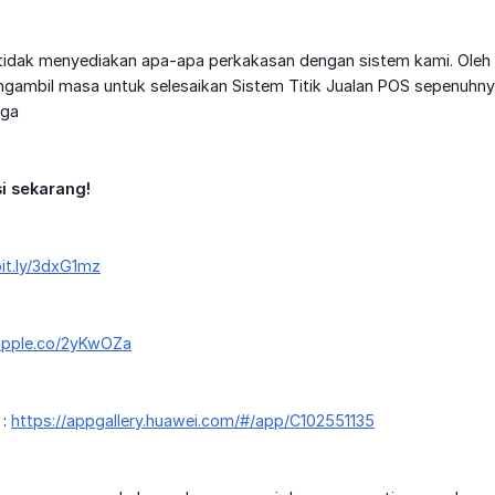
 tidak menyediakan apa-apa perkakasan dengan sistem kami. Oleh
ngambil masa untuk selesaikan Sistem Titik Jualan POS sepenuhn
uga
si sekarang!
bit.ly/3dxG1mz
/apple.co/2yKwOZa
 :
https://appgallery.huawei.com/#/app/C102551135