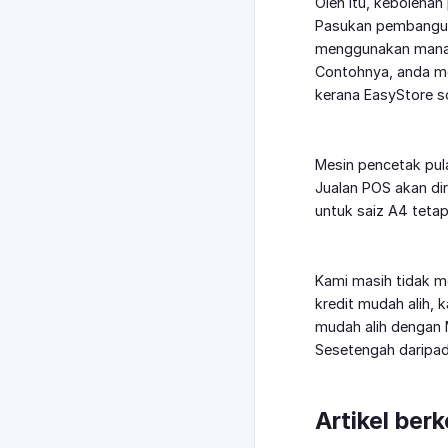
Oleh itu, keboleha
Pasukan pembanguna
menggunakan mana-
Contohnya, anda m
kerana EasyStore s
Mesin pencetak pula
Jualan POS akan di
untuk saiz A4 teta
Kami masih tidak m
kredit mudah alih,
mudah alih dengan 
Sesetengah daripad
Artikel ber