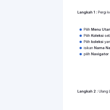
Langkah 1 :
Pergi 
Pilih
Menu Uta
Pilih
Koleksi
seb
Pilih
koleksi
yan
isikan
Nama Na
pilih
Navigator 
Langkah 2 :
Ulang L