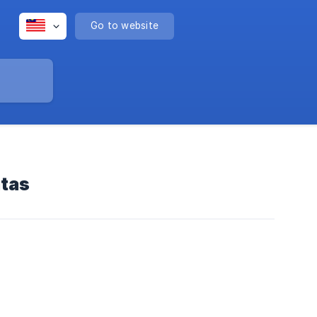
Go to website
atas