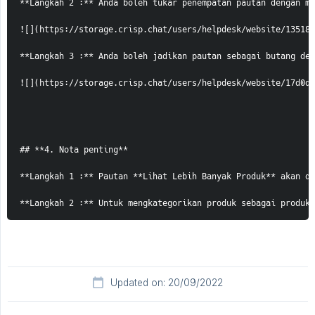
**Langkah 2 :** Anda boleh tukar penempatan pautan dengan me
![](https://storage.crisp.chat/users/helpdesk/website/13518b
**Langkah 3 :** Anda boleh jadikan pautan sebagai butang den
![](https://storage.crisp.chat/users/helpdesk/website/17d0df
## **4. Nota penting**

**Langkah 1 :** Pautan **Lihat Lebih Banyak Produk** akan di
**Langkah 2 :** Untuk mengkategorikan produk sebagai produk
Updated on: 20/09/2022