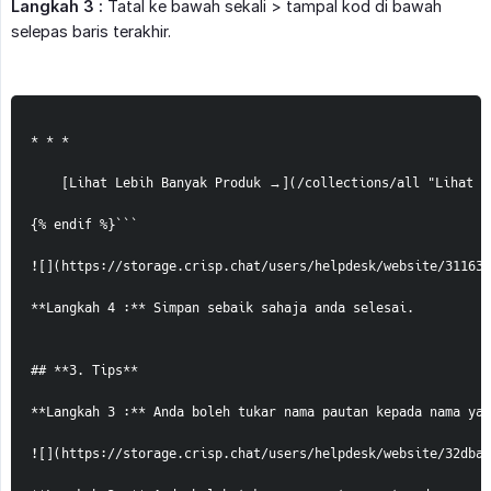
Langkah 3 :
Tatal ke bawah sekali > tampal kod di bawah
selepas baris terakhir.
* * *

    [Lihat Lebih Banyak Produk →](/collections/all "Lihat Le
{% endif %}```

![](https://storage.crisp.chat/users/helpdesk/website/311637
**Langkah 4 :** Simpan sebaik sahaja anda selesai.  

## **3. Tips**

**Langkah 3 :** Anda boleh tukar nama pautan kepada nama yan
![](https://storage.crisp.chat/users/helpdesk/website/32dbae