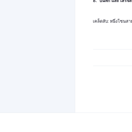
8.  บันทึก และ เสร็จสิ
เคล็ดลับ: หนึ่งโซนสาม