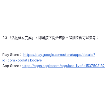
2.3 「活動建立完成」，即可按下開始直播。詳細步驟可以參考：
Play Store：
https://play.google.com/store/apps/details?
id=com.koodata.koolive
App Store :
https://apps.apple.com/app/koo-live/id1537503182