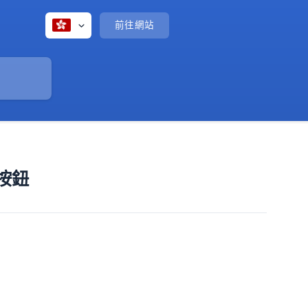
前往網站
繫按鈕