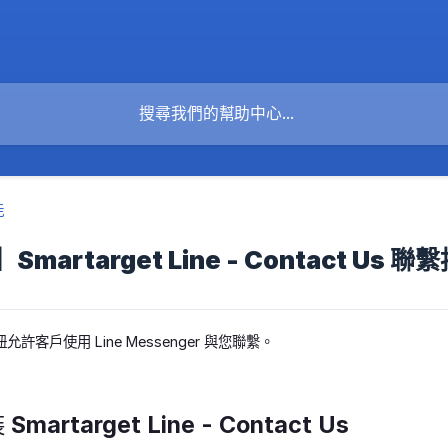
能
artarget Line - Contact Us 聯
客戶使用 Line Messenger 與您聯繫。
artarget Line - Contact Us