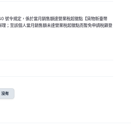
512340 號令規定，係於當月銷售額達營業稅起徵點【貨物新臺幣
新制規定辦理；至該個人當月銷售額未達營業稅起徵點而暫免申請稅籍登
沒有