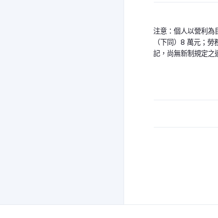
注意：個人以營利為目的
（下同）8 萬元；勞
記，尚無新制規定之