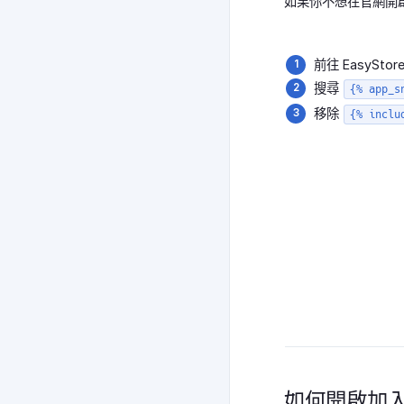
如果你不想在官網開
前往 EasySto
搜尋
{% app_s
移除
{% inclu
如何開啟加