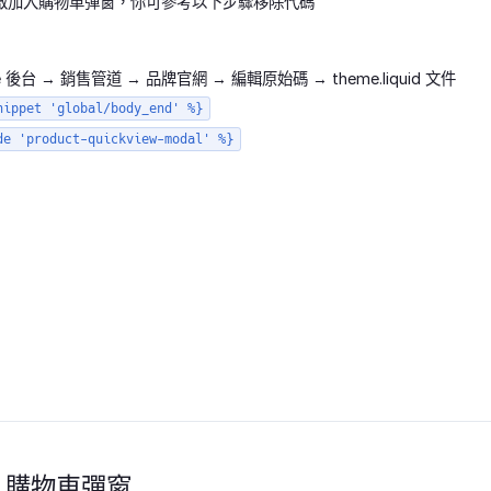
啟加入購物車彈窗，你可參考以下步驟移除代碼
re 後台 → 銷售管道 → 品牌官網 → 編輯原始碼 → theme.liquid 文件
nippet 'global/body_end' %}
de 'product-quickview-modal' %}
入購物車彈窗