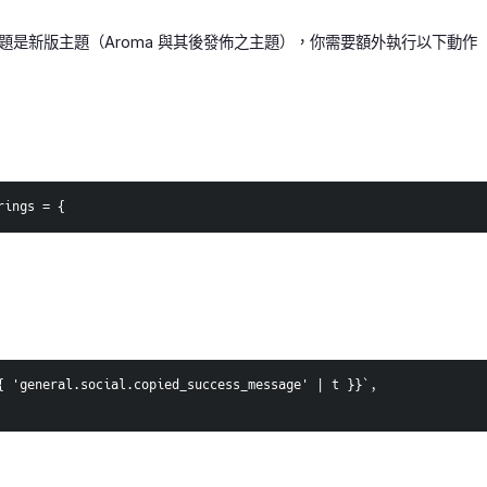
題是新版主題（Aroma 與其後發佈之主題），你需要額外執行以下動作 （
rings = {
{ 'general.social.copied_success_message' | t }}`,