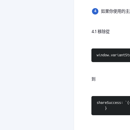
如果你使用的主
4.1 移除從
window.variantSt
到
shareSuccess: `{
    }  