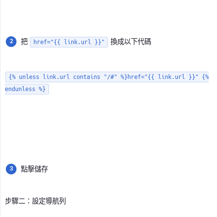
把
換成以下代碼
href="{{ link.url }}"
{% unless link.url contains "/#" %}href="{{ link.url }}" {%
endunless %}
點擊儲存
步驟二：設定導航列