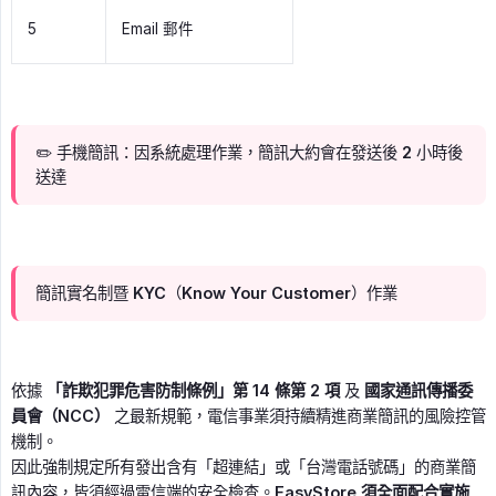
5
Email 郵件
✏️ 手機簡訊：因系統處理作業，簡訊大約會在發送後 2 小時後
送達
簡訊實名制暨 KYC（Know Your Customer）作業
依據
「詐欺犯罪危害防制條例」第 14 條第 2 項
及
國家通訊傳播委
員會（NCC）
之最新規範，電信事業須持續精進商業簡訊的風險控管
機制。
因此強制規定所有發出含有「超連結」或「台灣電話號碼」的商業簡
訊內容，皆須經過電信端的安全檢查。
EasyStore 須全面配合實施