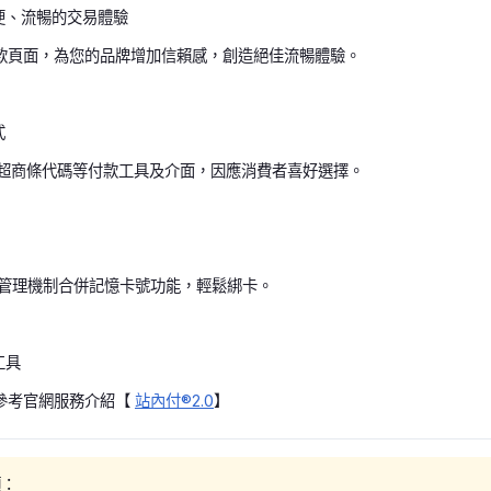
便、流暢的交易體驗
款頁面，為您的品牌增加信賴感，創造絕佳流暢體驗。
式
、超商條代碼等付款工具及介面，因應消費者喜好選擇。
碼化管理機制合併記憶卡號功能，輕鬆綁卡。
工具
參考官網服務介紹【
站內付®2.0
】
項：