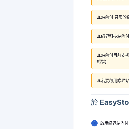
🔺站內付 只限
🔺綠界科技站內付
🔺站內付目前支援
帳號)
🔺若要啟用綠界
於 EasyS
啟用綠界站內付