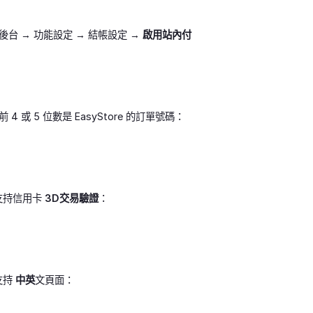
re 後台 → 功能設定 → 結帳設定 →
啟用站內付
4 或 5 位數是 EasyStore 的訂單號碼：
0支持信用卡
3D交易驗證
：
支持
中英
文頁面：