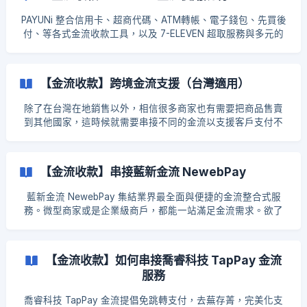
超商條碼支付 四大超商代碼支付 信用卡（包含一期刷卡、分期
付款） 分期付款支付（僅支持綠界特約會員） 海外信用卡收款
PAYUNi 整合信用卡、超商代碼、ATM轉帳、電子錢包、先買後
（僅支持綠界特
付、等各式金流收款工具，以及 7-ELEVEN 超取服務與多元的
收款方式，PAYUNi 一次提供給你。 PAYUNi 代收交易款項全額
信託！安心交易天天撥款，發動提領當日到帳，免設定費、免
年費，收款後計收手續費。 ||| 若要在 EasyStore 使用 PAYUNi
【金流收款】跨境金流支援（台灣適用）
金流，一定要透過 EasyStore 的專屬表單申請並且為年繳方
案。若你已經是 PAYUNi 用戶，也必須填寫表單方可在
除了在台灣在地銷售以外，相信很多商家也有需要把商品售賣
EasyStore 使用 PAYUNi 金流。若後續想要在其他平台使用
到其他國家，這時候就需要串接不同的金流以支援客戶支付不
PAYUNi 金流，需要另外再與 PAYUNi 申請，且不可再享有
同的貨幣。 | 綠界科技 綠界科技為台灣第三方支付平台，支援
EasyStore 的優惠。 步驟一：申請 PAYUNi 帳號 EasyStore 專
多元付款方式，包含線上刷卡、超商代碼、超商條碼、ATM 虛
屬 PAYUNI 會員優惠 | EasyStore
擬帳號等。商家也可以透過綠界科技讓國外的客戶可以刷卡付
【金流收款】串接藍新金流 NewebPay
款。 💡 小提醒：商家需要與綠界科技申請國外刷卡服務，然後
客戶結帳時一定要 以台幣結帳，例如：馬來西亞的客戶需要在
藍新金流 NewebPay 集結業界最全面與便捷的金流整合式服
官網切換貨幣至台幣才可以成功透過綠界以信用卡刷卡付款。 |
務。微型商家或是企業級商戶，都能一站滿足金流需求。欲了
藍新科技 藍新金流 NewebPay 集結業界最全面與便捷的金流整
解更多可以前往： 藍新金流 NewebPay 🔹如何設定藍新金流
合式服務。微型商家或是企業級商戶，都能一站滿足金流需
🔹如何查看信用卡手續費 🔹如何在藍新平台進行退款
求。商家也可以透過藍新科技讓國外的客戶可以刷卡付款。 💡
EasyStore X 藍新手續費優惠
【金流收款】如何串接喬睿科技 TapPay 金流
小提醒：與以上綠界科技一樣，客戶結帳時一定要 以台幣結
帳，例如：馬來西亞的客戶需要在官網切換貨幣至台幣
服務
喬睿科技 TapPay 金流提倡免跳轉支付，去蕪存菁，完美化支