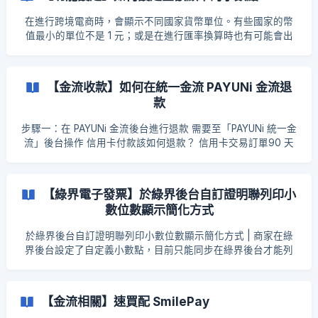
租 Zingala 銀角零卡 裕富無卡分期 商家可依需求於綠界後台申
請並啟用相關服務。 中租 Zingala 銀角零卡申請 1. 服務申請 成
在進行跨境電商時，會顯示不同國家貨幣單位。有些國家的幣
為綠界特約會員，於廠商後台進行申請 2. 資料審核 申請資料將
值最小的單位不是 1 元；或是在進行匯率換算時也有可能會出
由中租 zingala 銀角零卡 進行審核，※審核時間約 1 - 3 個工作
現非整數的情形。 商品售價在折價、稅率計算後也可能會產生
天 3. 開通完成 審核已完成，開始使用 中租 zingala 銀角零卡
小數點。 步驟一：前往「貨幣設定」 前往 EasyStore 後台 →
服務 中租 Zingala 銀角零卡申請和費用參考：請點我 裕富無卡
設定 → 點擊「貨幣設定」 步驟二：設定小數點 選擇想要編輯
【金流收款】如何在統一金流 PAYUNi 金流退
分期申請 1. 服務申請 成為綠界特約會
小數點呈現的貨幣 點擊「小數點」
款
步驟一：在 PAYUNi 金流後台進行退款 需要至「PAYUNi 統一金
流」後台操作 信用卡付款該如何退款？ 信用卡交易訂單90 天
之內均可在PAYUNi金流後台操作刷退，刷退後訂單手續費也會
退還予商店，若超過90 天訂單則無法在線上刷退 統一金流信用
卡退款約需7個工作天可完成作業，實際退還至原信用卡帳上則
【綠界電子發票】於綠界後台自訂證明聯列印小
視原發卡銀行的作業時間，約需要再7-14個工作天 請到 PAYUNi
數位數顯示簡化方式
後台，點開左側的欄位，交易動態 ➞ 交易動態明細
於綠界後台自訂證明聯列印小數位數顯示簡化方式 | 商家在綠
界後台設定了自定義小數點，目前只能同步在綠界後台才能列
印沒有小數點的統編發票。 證明聯列印可自訂小數位數顯示簡
化方式 || 路徑：廠商後台 > 電子發票 > 資料管理與維護 > 發
票樣張格式設定 > 小數位客製設定 可自訂小數位數項目為：商
【金流相關】速買配 SmilePay
品數量、商品單價、商品合計（綠界預設為 11 位數） 可於此處