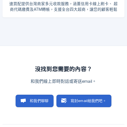
設定小數位數要顯示幾位數、小數位數要使用四捨五入或無條
速買配提供台灣商家多元收款服務，涵蓋信用卡線上刷卡、 超
件進位/捨去的顯示方式 綠界後台設定的「商品明細」小數點，
商代碼繳費及ATM轉帳，支援全台四大超商，讓您的顧客輕鬆
不會影響綠界後台和 EasyStore 後台訂單內的顯示，你可參考
付款。 更多資訊，請參考： 速買配官網 速買配支援的收款方式
以下截圖 👉以下示範商品單價顯示一位數，商品合計顯示七位
（僅支援 TWD）： 信用卡 超商代碼繳費 ATM 虛擬帳號轉帳
數，可以依據需要設定顯示位數 ![]
註冊金流會員 請先前往 [SmilePay 訊航科技金流中心]
(https://storage.crisp.chat/users/helpdesk/website/-/b/3/4
(https://www.smilepay.net/ 完成商家帳號的註冊與服務開通。
取得串接金鑰 完成註冊後，請登入 SmilePay 商家管理後台，
前往【H】程式串接說明頁面，取得您的專屬串接參數： • 商家
代號（Dcvc） • 檢查碼（Verify_key） 前往設定 > 金流設定 >
新增收款方式 > 搜尋【速買配
沒找到您需要的內容？
和我們線上即時對話或寄送email。
和我們聊聊
寫封email給我們吧。