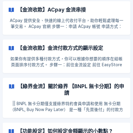
頁，讓顧客可以訂閱製的方式定期購買你的商品。 步驟一：於
第三方金流建立訂閱製連結 你可先到綠界金流、藍新金流等等
【金流收款】ACpay 金流串接
第三方金流商，於你的金流帳戶建立定期扣款的連結 以下將提
供綠界和藍新金流的定期定額設定路徑，若遇到任何問題可直
ACpay 提供安全、快速的線上代收付平台，助你輕鬆處理每一
接聯繫金流商詢問以獲得更精準回覆 綠界金流 ： （1） 收款工
筆交易。 ACpay 官網 步驟一：申請 ACpay 帳號 申請方式：
具 → 收款連結 → 新增收款連結 藍新金流 ： （1）前往 [藍新
(1) 透過下列進件連結做線上申請 公司戶🔗 個人戶🔗 (2) 聯繫
金流後台](https:/
ACpay 官方 LINE @ 專人協助，點擊連結或 LINE ID 搜尋
【@acpay】 依照介面指示完成申請 (1) 註冊帳號，需使用
【金流收款】金流付款方式的顯示設定
email和手機號碼進行驗證 (2) 依照法人/個人賣家別填寫資料
(3) 申請服務請選擇 ”線上收款連結” (4) 填寫聯絡資訊/帳戶資訊
如果你有提供多種付款方式，你可以根據你想要的順序在結帳
等資料 (5) 上傳相關證件及營業照片 (6) 詳閱並確認合約後按後
頁面排序付款方式。 步驟一：前往金流設定 前往 EasyStore
出
後台 → 設定 → 金流設定 步驟二：選擇顯示方式 你可選擇【按
付款方式類別列出】或【將付款方式分到不同的類別】 【按付
款
【綠界金流】關於綠界 【BNPL 無卡分期】的申
請
|| BNPL 無卡分期僅支援綠界特約會員申請和使用 無卡分期
（BNPL, Buy Now Pay Later） 是一種「先買後付」的付款方
式，讓消費者不需要信用卡，就能將購物金額分成數期付款。
簡單來說就是： 👉 先把商品帶回家 👉 再按照約定的期數慢慢
付款 綠界金流 BNPL（無卡分期）目前支援以下兩家銀行： 中
【功能設定】如何設定金額顯示的小數點 ?