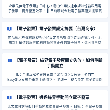
→ 訂單管理 → 所有訂單 → 選擇想要作廢 / 折讓發票的訂單 ![]
企業最佳電子發票加值中心，助力企業快速申請並輕鬆啟用電
(https://storage.crisp.chat/users/helpdesk/website/b34797
子發票，提升營運效率！ || 目前精誠金融電子發票僅支援單張
d9594d3000/imag
發票開立，批量開立電子發票即將上線 目錄： ▶️申請精誠金融
電子發票帳號 ▶️安裝精誠金融電子發票擴充 ▶️設定商品/運費稅
金 ▶️前台畫面
【電子發票】電子發票設定摘要（台灣商家）
商品應稅與運費應稅與否的設定會影響開立發票的課稅別。 若
想為訂單透過綠界順利自動開立正確的電子發票，你可參考以
下說明，在 EasyStore 後台編輯設定： 商店情景 ：商品應稅 +
運費應稅 商品和運費價格內含稅，結帳時不外加稅 步驟一 ：商
品設定應稅 方法一：單一商品設定應稅 EasyStore 後台 → 商
【電子發票】綠界電子發票開立失敗，如何重新
品管理 → 商品編輯頁面勾選「應稅商品」 方法二：批次設定商
手動開立
品應稅 EasyStore 後台 → 商品管理 → 批次勾選商品 → 批量
編輯 增加欄位 → 選擇應稅 → 即可大量更改商品應稅 ![]
此文章將講解如果綠界電子發票開立失敗後。如何在
(https://storage.crisp.chat/user
EasyStore 後台重新手動開立。 步驟一：稅金設定 電子發票開
立失敗的原因，一般是因為稅金設定不正確，導致無法自動開
立。 因大部分商店模式都是應稅和含稅，即在商品設定裡勾選
「應稅商品」和稅金設定裡勾選「商品價格和運費價格包含稅
【電子發票】透過綠界手動開立電子發票
金」、「對運費徵收稅金」 步驟二：重新開立電子發票 前往
EasyStore 後台 → 訂單管理 → 所有訂單 → 選擇想要開立發票
此文章將講解如何手動開立綠界電子發票。 目錄： 🔷電子發票
的訂單→訂單明細 → 綠界科技電子發票 1.1 你也可以透過篩選