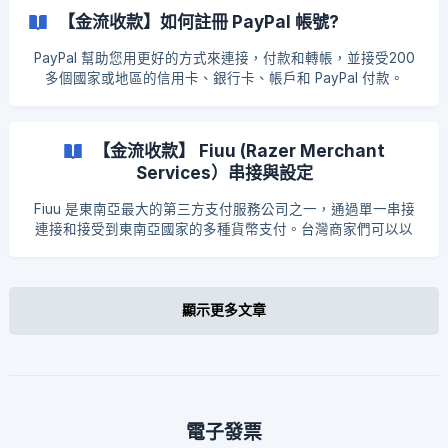
間，延伸打造出多元寬廣的全支付生態圈，不僅要成為「生活
【金流收款】如何註冊 PayPal 帳號?
的支付」，更期許成為「全民的支付」，全面支持你為何而
付！ 全支付官網 | Easy Store X 全支付 PX Pay Plus 優惠： 優
PayPal 幫助您用更好的方式來連接，付款和轉帳，並接受200
惠：手續費 2%（原價 2.5%） 申辦步驟： 成為 EasyStore 年
多個國家或地區的信用卡、銀行卡、帳戶和 PayPal 付款。
繳付費用戶 向 EasyStore 線上客服團隊索取全支付 PX Pay
PayPal 無需註冊費或月費，賣家只需要支付手續費。 註冊
Plus 業務代碼 填入全支付申請表單裡 提交申請後，會由全支付
PayPal帳號 步驟一：直接到 PayPal 官網。 步驟二 : 註冊 點選
專人聯繫，確認是否為 EasyStore 年繳商家，確認後調整優惠
右上角的「註冊」來進行註冊。 選擇「商業帳戶」→ 點選 「立
【金流收款】 Fiuu (Razer Merchant
手續費 2 % 如有進一步問題可洽丁小姐，聯繫 email：
即註冊」 填入資料」
sammi_ting@pxpayplus.com 步驟一：申請全支付帳號
Services）串接與設定
Fiuu 是東南亞最大的第三方支付服務公司之一，通過單一串接
連接和接受到東南亞國家的多種貨幣支付。台灣商家們可以以
台灣公司申請此金流，以提供跨境金流選項給到海外的顧客使
用。更多資訊可瀏覽 Fiuu（RMS）官網 步驟一：註冊 Fiuu 帳
號 透過 此連結註冊 Fiuu 帳號。 透過連結註冊前一定要先成為
EasyStore 的付費商家。 點擊 Regi
顯示更多文章
電子發票