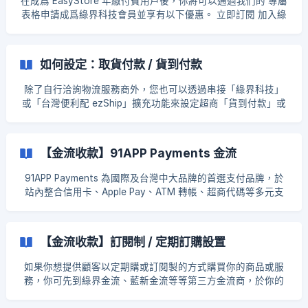
在成爲 EasyStore 年繳付費用戶後，你將可以通過我們的 專屬
表格申請成爲綠界科技會員並享有以下優惠。 立即訂閱 加入綠
界科技會員，享受多元便利的收款和運送服務： **金流收款服
務：**信用卡、網路 ATM / ATM、超商代碼、超商條碼、超商
取貨付款 **物流運送服務：**超商取貨服務（7-11、全家、萊
如何設定：取貨付款 / 貨到付款
爾富、OKMart）及宅配服務（黑貓） 🎉EasyStore專屬綠界特
約商店會員優惠🎉 金流 綠界費用 輕量版、標準版 商務版、成
除了自行洽詢物流服務商外，您也可以透過串接「綠界科技」
長版、全能版 系統設定費 5000 元 免費
或「台灣便利配 ezShip」擴充功能來設定超商「貨到付款」或
「純取貨」的服務。 在這篇文章中： 取貨付款 貨到付款 結賬
流程説明 1. 取貨付款 1.1 使用綠界科技超商取貨付款服務（與7-
11、全家、 萊爾富超商合作）。 瞭解如何串接綠界科技物流服
【金流收款】91APP Payments 金流
務 1.2 使用台灣便利配 ezShip 超商取貨付款服務（與全家、萊
爾富、OK 超商合作）。 [瞭解如何串接台灣便利配 ezShip 物
91APP Payments 為國際及台灣中大品牌的首選支付品牌，於
流服務](/zh-tw/arti
站內整合信用卡、Apple Pay、ATM 轉帳、超商代碼等多元支
付方式，付款不跳轉，讓您的消費者擁有更流暢的付款體驗，
有效提升轉換率。 更多詳情請瀏覽： 91APP Payments 官網 目
錄： ▶️91APP Payments 的支付方式 ▶️設定流程 ▶️官網前台畫
【金流收款】訂閱制 / 定期訂購設置
面 [▶️於 EasyStore 後台執行自動退款
如果你想提供顧客以定期購或訂閱製的方式購買你的商品或服
務，你可先到綠界金流、藍新金流等等第三方金流商，於你的
金流帳戶建立定期扣款的連結，回到 EasyStore 製作訂閱製分