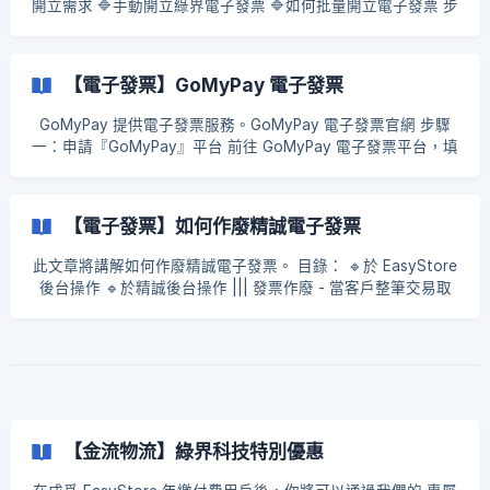
開立需求 🔷手動開立綠界電子發票 🔷如何批量開立電子發票 步
「已付款」訂單來快速找到訂單 ![]
驟一：設定商品/運費稅金 你需要確保你的所有商品在商品設定
(https://storage.crisp.chat/users/helpdesk
內有勾選「應稅商品」和稅金設定裡勾選「商品價格和運費價
格包含稅金」、「對運費徵收稅金」 （這設置方式適用大部分
【電子發票】GoMyPay 電子發票
商家） ![]
(https://storage.crisp.chat/users/helpdesk/website/b34797
GoMyPay 提供電子發票服務。GoMyPay 電子發票官網 步驟
d95
一：申請『GoMyPay』平台 前往 GoMyPay 電子發票平台，填
寫表單 完成後，約7個工作天內便會有服務專員與你聯繫 步驟
二：於 EasyStore 後台安裝擴充功能「GoMyPay 電子發票」
前往 EasyStore 後台 → 安裝擴充 → 瀏覽更多擴充功能 搜尋
【電子發票】如何作廢精誠電子發票
「GoMyPay 電子
此文章將講解如何作廢精誠電子發票。 目錄： 🔹於 EasyStore
後台操作 🔹於精誠後台操作 ||| 發票作廢 - 當客戶整筆交易取
消或退貨，且尚未申報當期營業稅時，可以做發票作廢。 ||| 發
票折讓 - 當客戶部分退貨，或未退貨只折讓金額，或是跨期(已
申報營業稅)的整筆退貨，要做發票折讓。 ||| 於 EasyStore 後
台操作 步驟一： 選擇訂單 前往 EasyStore 後台 → 訂單管理
→ 所有訂單 → 選擇想要作廢發票的訂單 ![]
(https://storage.crisp.chat/users/helpdesk/website/b34797
d9594d3000/image_1vld
【金流物流】綠界科技特別優惠