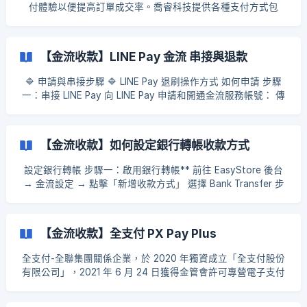
付體驗以便提高訂單成交率。喬睿科技提供各種支付方式包
括：Direct Pay(信用卡快速付款)、Google Pay，Samsung
Pay 等等。 欲了解更多可前往： 喬睿科技 TapPay 官網 溫馨提
醒： 此金流只支持標準版或商務版方案使用 需先行在"結帳設
【金流收款】LINE Pay 金流 串接與退款
定"內開啟 「站內付」 功能，方能啟用TapPay收款 步驟一：開
啟喬睿科技 TapPay 金流 前往後台 → 功能設定 → 金流設定 →
🔷 申請與串接步驟 🔷 LINE Pay 退刷操作方式 如何申請 步驟
新增收款方式 → 喬睿科技 TapPay ![]
一：串接 LINE Pay 向 LINE Pay 申請和開通金流服務帳號： 傳
(https://storage.crisp.chat/users/helpdesk/website/7be466
送門 成功申請後，到 EasyStore 後台 → 功能設定 → 金流設定
94ea497800/1
→ 新增收款方式 → 搜尋 LINE Pay 若 LINE Pay 有要求需要
【金流收款】如何設定銀行轉帳收款方式
設定銀行轉帳 步驟一：啟用銀行轉帳** 前往 EasyStore 後台
→ 金流設定 → 點擊「新增收款方式」 選擇 Bank Transfer 步
驟二：設定銀行轉帳 輸入顯示名稱 → 選擇啟用 Bank Trans
【金流收款】全支付 PX Pay Plus
全支付-全聯集團關係企業，於 2020 年獨資成立「全支付股份
有限公司」，2021 年 6 月 24 日獲得金管會許可專營電子支付
業務，秉持著成為全台第一大支付品牌的目標與期望， 以支付
服務為基礎，並整合會員、合作店家與銀行，打破時間與空