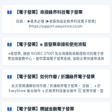
【電子發票】串接綠界科技電子發票
目錄： ▶️基本必懂 [▶️安裝與設定綠界科技電子發票]
(https://support.easystore.co/zh-
tw/article/44cq6zu75a2q55m856wo44cr5liy5o6l57ag55w
m56er5oqa6zu75a2q55m856wo-1wfgwi3/?
bust=1724149706875#3-5q2l6amf5lia77yaiowuie
【電子發票】e 首發票串接和使用流程
e首發票, 通過 ISO/IEC 27001 及台灣國稅局驗證核可的電子發
票加值服務中心，提供雲端電子發票系統, 協助企業快速申請與
開立使用雲端無實體電子發票。 目錄： ▶️設定步驟 ▶️e 首發票
官網前台使用流程 ▶️如何查看 EasyStore 開立的電子發票 ▶️作
廢 e 首發票 ▶️注意事項 步驟一：串接 e 首發票 前往 e首發票官
【電子發票】如何作廢 / 折讓綠界電子發票
網 → 營業人專區 → 加值中心服務線上申請 → 註冊申請帳號 !
[]
此文章將講解如何作廢 / 折讓綠界電子發票。 目錄： 🔹於
(https://storage.crisp.chat/users/helpdesk/website/c08bcb
EasyStore 後台操作 🔹於綠界科技後台操作 ||| 發票作廢 - 當
b
客戶整筆交易取消或退貨，且尚未申報當期營業稅時，可以做
發票作廢。 ||| 發票折讓 - 當客戶部分退貨，或未退貨只折讓金
額，或是跨期(已申報營業稅)的整筆退貨，要做發票折讓。 於
【電子發票】精誠金融電子發票
EasyStore 後台操作 步驟一： 選擇訂單 前往 EasyStore 後台