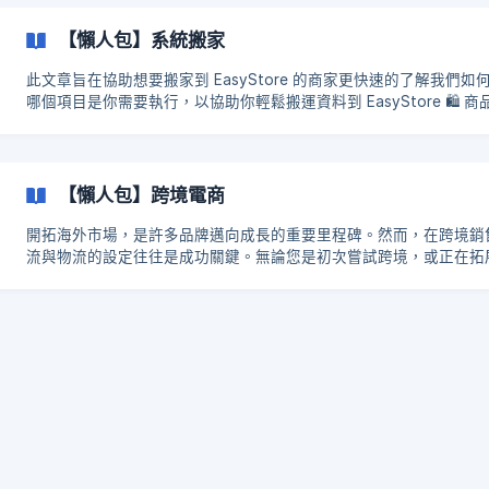
傳送門瀏覽懶人包內容： 【網路開店懶人包 1】認識多管道整合銷售平台
EasyStore 【網路開店懶人包 2】超詳細 0 - 1 全教程：4 步驟建
【懶人包】系統搬家
【網路開店懶人包 3】《品牌官網＋蝦皮購物》雙管道經營，收益兩邊
路開店懶人包 4】EasyStore APP Store 超實用 10 大擴充功能，開
此文章旨在協助想要搬家到 EasyStore 的商家更快速的了解我們
哪個項目是你需要執行，以協助你輕鬆搬運資料到 EasyStore 🛍️ 商品匯入 你可以直接把商品搬
運到 EasyStore 先在 EasyStore 下載符合 EasyStore 的商品匯入 Excel 檔案 根據 Excel 裡的
欄位放入相對應的商品資訊（一般上其他系統/平台也可為商品匯出 Ex
跟快速填入 Excel 表單） 確認填好商品資訊後即可到 EasyStore
是，目前商品圖片需要以連結的形式放在 Excel 表單裡，圖片連結
【懶人包】跨境電商
取得，如：tumblr、imgur 等等 👉 教學文章傳送門： [【商品管理】如何大量匯入/匯出商品]
(https://support.easystore.co/zh-
開拓海外市場，是許多品牌邁向成長的重要里程碑。然而，在跨境銷
tw/article/44cq5zwg5zob566h55cg44cr5aac5l2v5asn6yep5yy
流與物流的設定往往是成功關鍵。無論您是初次嘗試跨境，或正在拓
家站點，確保顧客能順利付款、順利收到商品，是打造良好購物體驗
1. 💲跨境金流 經營跨境電商的第一步，可從設定金流著手。以下文章為
EasyStore 支援的金流選項，皆可用於海外收款。 👉 文章傳送門 ： 【金流收
款】跨境金流支援 2. ✈️ 跨境物流 在經營跨境電商的過程中，物流配送同樣是
不可或缺的一