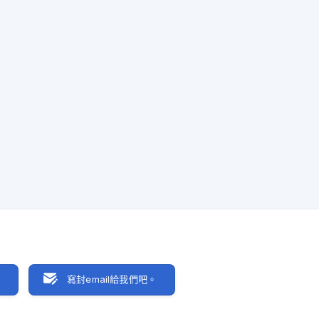
聊
寫封email給我們吧。