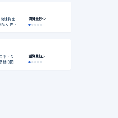
立品牌官網
賺 [【網
店必
瀏覽量較少
如何快速搬家。你可參考以下
cel 表單，這將會協助你
 後台大量匯入商品 需要注意的
可把圖片上傳到圖片庫網站後
瀏覽量較少
售中，金
v5ywllwmrwhuuwvhuwtgq-
展新的國
的基礎。