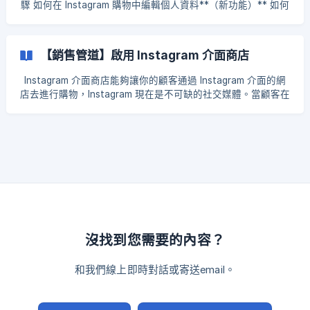
驟 如何在 Instagram 購物中編輯個人資料**（新功能）** 如何
再Instagram 購物中設定多個鏈接**（新功能）** Instagram
購物加入購物車（新功能） Instagram購物： Instagram購物讓
您能夠透過在品牌貼文與限時動態上打上Hashtag去觸及超過
【銷售管道】啟用 Instagram 介面商店
13.7億的潛在消費者，您的顧客能夠快速瀏覽商品並進行下單，
無縫的購物體驗可以加快訂單的轉化，讓您緊抓所有衝動購物
Instagram 介面商店能夠讓你的顧客通過 Instagram 介面的網
的機會！ 申請條件： 首先，您可以檢查自己是否符合申請條
店去進行購物，Instagram 現在是不可缺的社交媒體。當顧客在
件： 1.您所在的國家/地區可以使用Instagram購物（是的，台灣
你的 Instagram 商店看到你的商品並且有了購買慾望的時候，
已經在名單上了！）。** [檢查此列表](https://help
不需要登入到你的官網才能購買，顧客可以直接在你的
Instagram 介面商店下訂單購買，既快捷又便利，還可讓顧客有
身在 Instagram 購物的感覺！ 步驟一：啟用 Instagram 介面商
店管道 前往 EasyStore 後台 → 銷售管道 → Instagram → 選
擇以商務帳戶或是個人帳戶登入 商務帳務 - 自動帶入和預填
Instagram 帳
沒找到您需要的內容？
和我們線上即時對話或寄送email。