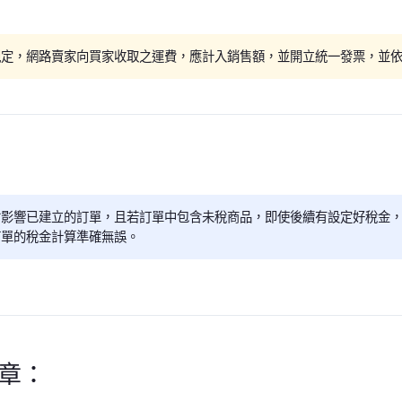
規定，網路賣家向買家收取之運費，應計入銷售額，並開立統一發票，並
會影響已建立的訂單，且若訂單中包含未稅商品，即使後續有設定好稅金
訂單的稅金計算準確無誤。
文章：