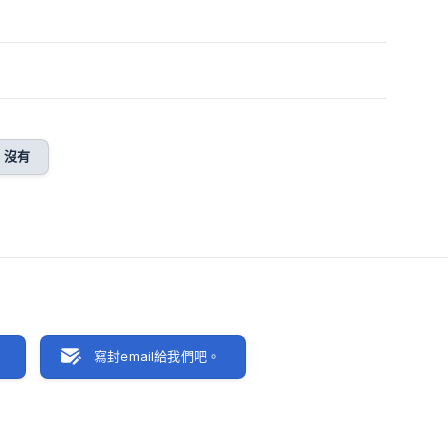
沒有
聊
寫封email給我們吧。