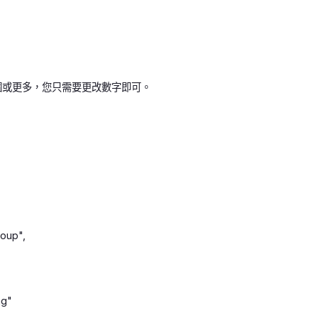
0個或更多，您只需要更改數字即可。
roup",
mg"