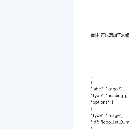
備註: 可以添加至2
,
{
"label": "Logo 9",
"type": "heading_g
"options": [
{
"type": "image",
"id": "logo_list_9_i
},