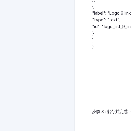
{
"label": "Logo 9 link
"type": "text",
"id": "logo_list_9_li
}
]
}
步驟 3 : 儲存并完成