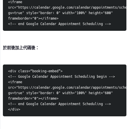
<iframe 
src="https://calendar.google.com/calendar/appointments/sched
gv=true" style="border: 0" width="100%" height="600" 
frameborder="0"></iframe>
<!-- end Google Calendar Appointment Scheduling -->
於前後加上代碼後：
<div class=“booking-embed”>
<!-- Google Calendar Appointment Scheduling begin -->
<iframe 
src="https://calendar.google.com/calendar/appointments/sched
gv=true" style="border: 0" width="100%" height="600" 
frameborder="0"></iframe>
<!-- end Google Calendar Appointment Scheduling -->
</div>