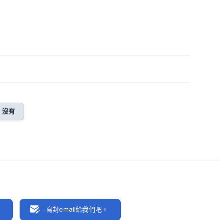
沒有
聊
寫封email給我們吧。