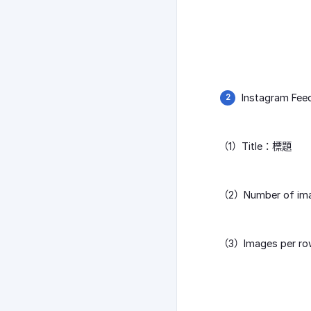
Instagram F
（1）Title：標題
（2）Number of
（3）Images p