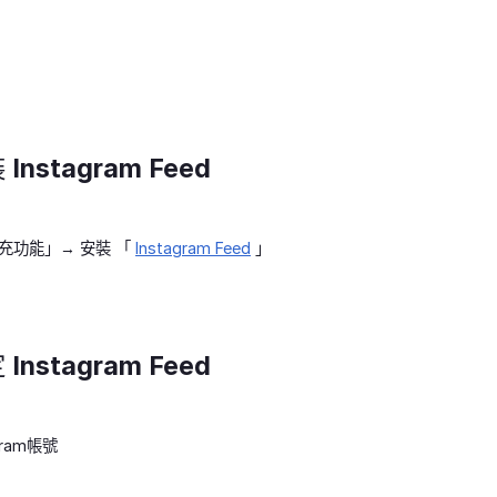
nstagram Feed
充功能」→ 安裝 「
Instagram Feed
」
nstagram Feed
gram帳號