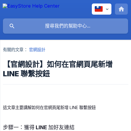
有關的文章：
官網設計
【官網設計】如何在官網頁尾新增
LINE 聯繫按鈕
這文章主要講解如何在官網頁尾新增 LINE 聯繫按鈕
步驟一：獲得 LINE 加好友連結