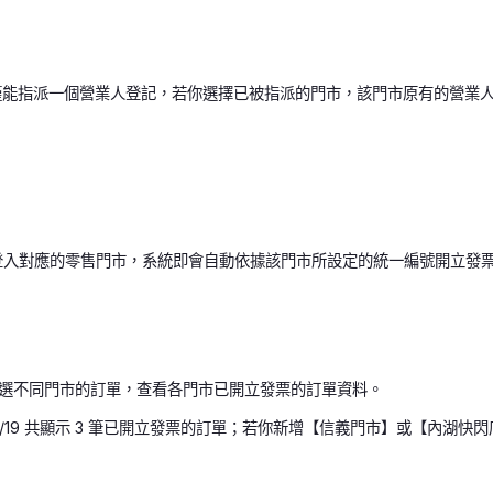
 間門市僅能指派一個營業人登記，若你選擇已被指派的門市，該門市原有的
要登入對應的零售門市，系統即會自動依據該門市所設定的統一編號開立發
選不同門市的訂單，查看各門市已開立發票的訂單資料。
/5/19 共顯示 3 筆已開立發票的訂單；若你新增【信義門市】或【內