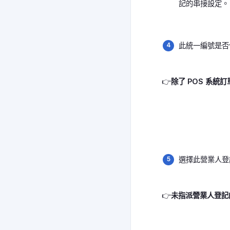
記的串接設定。
此統一編號是否
👉
除了 POS 系統
選擇此營業人登
👉
未指派營業人登記